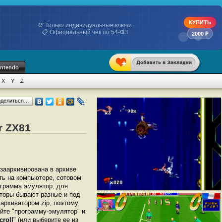
КУПИТЬ
💯 Только индивидуальные ключи
📋 Официальный чек по 54-ФЗ
2000 ₽
intendo
X
Y
Z
оделиться…
r ZX81
 заархивирована в архиве
ать на компьютере, сотовом
грамма эмулятор, для
яторы бывают разные и под
архиватором zip, поэтому
йте "программу-эмулятор" и
croll
" (или выберите ее из