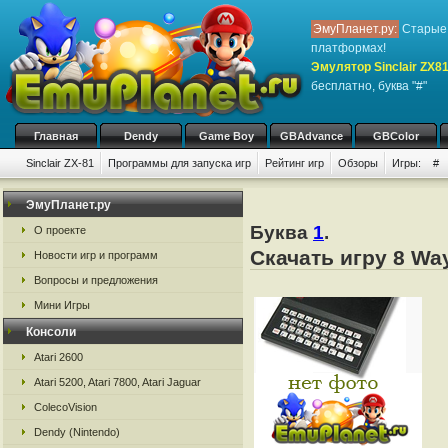
ЭмуПланет.ру:
Старые 
платформах!
Эмулятор Sinclair ZX8
бесплатно, буква "#"
Главная
Dendy
Game Boy
GBAdvance
GBColor
Sinclair ZX-81
Программы для запуска игр
Рейтинг игр
Обзоры
Игры:
#
ЭмуПланет.ру
Буква
1
.
О проекте
Скачать игру 8 Way
Новости игр и программ
Вопросы и предложения
Мини Игры
Консоли
Atari 2600
Atari 5200, Atari 7800, Atari Jaguar
ColecoVision
Dendy (Nintendo)