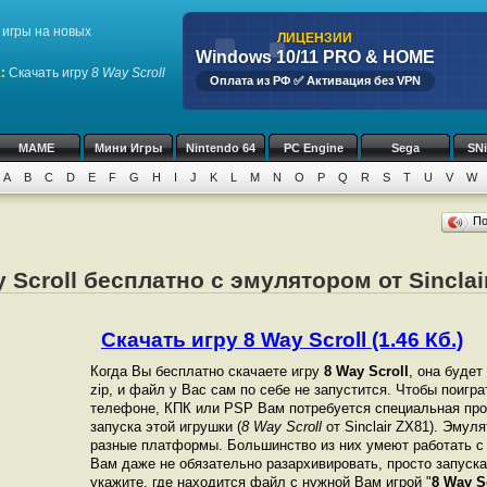
игры на новых
ЛИЦЕНЗИИ
Windows 10/11 PRO & HOME
1
:
Скачать игру
8 Way Scroll
Оплата из РФ ✅ Активация без VPN
MAME
Мини Игры
Nintendo 64
PC Engine
Sega
SN
A
B
C
D
E
F
G
H
I
J
K
L
M
N
O
P
Q
R
S
T
U
V
W
П
 Scroll бесплатно с эмулятором от Sinclai
Скачать игру 8 Way Scroll (1.46 Кб.)
Когда Вы бесплатно скачаете игру
8 Way Scroll
, она будет
zip, и файл у Вас сам по себе не запустится. Чтобы поигр
телефоне, КПК или PSP Вам потребуется специальная про
запуска этой игрушки (
8 Way Scroll
от Sinclair ZX81). Эмул
разные платформы. Большинство из них умеют работать с 
Вам даже не обязательно разархивировать, просто запуска
укажите, где находится файл с нужной Вам игрой "
8 Way S