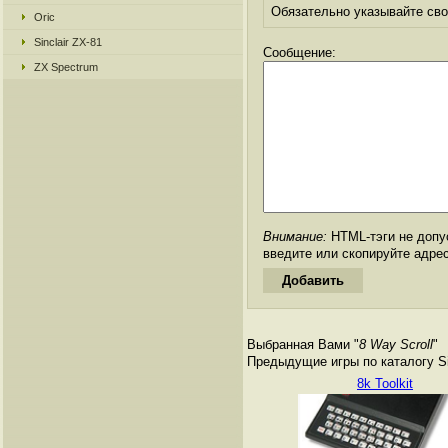
Обязательно указывайте свое
Oric
Sinclair ZX-81
Сообщение:
ZX Spectrum
Внимание:
HTML-тэги не допус
введите или скопируйте адре
Выбранная Вами "
8 Way Scroll
"
Предыдущие игры по каталогу Si
8k Toolkit