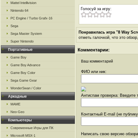
Mattel Intellivision
Голосуй за игру:
Nintendo 64
PC Engine / Turbo Grafx-16
Sega
Понравилась игра "8 Way Scro
Sega Master System
отметь галочкой, что это обзор
Super Nintendo
Комментарии:
Портативные
Game Boy
Ваш комментарий
Game Boy Advance
ФИО или ник:
Game Boy Color
Sega Game Gear
WonderSwan / Color
Антиспам проверка: Введите т
Аркадные
MAME
Neo-Geo
Контактный E-mail (не публик
Компьютеры
Современные Игры для ПК
Написать свою версию обзора
Microsoft MSX-1