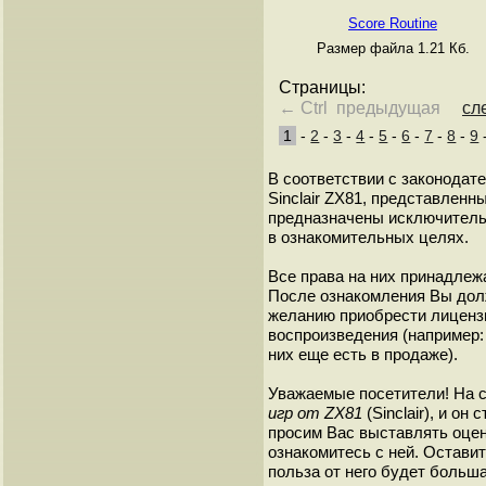
Score Routine
Размер файла 1.21 Кб.
Страницы:
← Ctrl предыдущая
сл
1
-
2
-
3
-
4
-
5
-
6
-
7
-
8
-
9
В соответствии с законодат
Sinclair ZX81, представленны
предназначены исключитель
в ознакомительных целях.
Все права на них принадлежа
После ознакомления Вы дол
желанию приобрести лиценз
воспроизведения (например: 
них еще есть в продаже).
Уважаемые посетители! На 
игр от ZX81
(Sinclair), и о
просим Вас выставлять оценк
ознакомитесь с ней. Оставить
польза от него будет больша