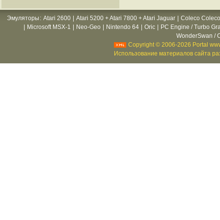
Эмуляторы
:
Atari 2600
|
Atari 5200 + Atari 7800 + Atari Jaguar
|
Coleco Coleco
|
Microsoft MSX-1
|
Neo-Geo
|
Nintendo 64
|
Oric
|
PC Engine / Turbo Gr
WonderSwan / C
Copyright © 2006-2026 Portal www
Использование материалов сайта раз