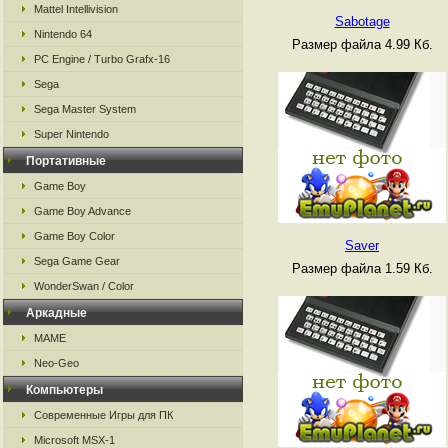
Mattel Intellivision
Sabotage
Nintendo 64
Размер файла 4.99 Кб.
PC Engine / Turbo Grafx-16
Sega
Sega Master System
Super Nintendo
Портативные
Game Boy
Game Boy Advance
Game Boy Color
Saver
Sega Game Gear
Размер файла 1.59 Кб.
WonderSwan / Color
Аркадные
MAME
Neo-Geo
Компьютеры
Современные Игры для ПК
Microsoft MSX-1