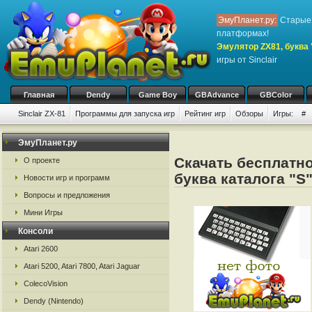
ЭмуПланет.ру:
Старые 
платформах!
Эмулятор ZX81, буква 
игры от Sinclair
Главная
Dendy
Game Boy
GBAdvance
GBColor
Sinclair ZX-81
Программы для запуска игр
Рейтинг игр
Обзоры
Игры:
#
ЭмуПланет.ру
Скачать бесплатно 
О проекте
буква каталога "S
Новости игр и программ
Вопросы и предложения
Мини Игры
Консоли
Atari 2600
Atari 5200, Atari 7800, Atari Jaguar
ColecoVision
Dendy (Nintendo)