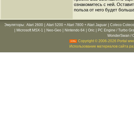
ознакомитесь с ней. Оставить
польза от него будет больша
Эмуляторы
:
Atari 2600
|
Atari 5200 + Atari 7800 + Atari Jaguar
|
Coleco Coleco
|
Microsoft MSX-1
|
Neo-Geo
|
Nintendo 64
|
Oric
|
PC Engine / Turbo Gr
WonderSwan / C
Copyright © 2006-2026 Portal www
Использование материалов сайта раз