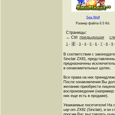
Sea Wolf
Размер файла 6.5 Кб.
Страницы:
← Ctrl
предыдущая
сл
1
-
2
-
3
-
4
-
5
-
6
-
7
-
8
-
9
В соответствии с законодат
Sinclair ZX81, представленны
предназначены исключитель
в ознакомительных целях.
Все права на них принадлежа
После ознакомления Вы дол
желанию приобрести лиценз
воспроизведения (например: 
них еще есть в продаже).
Уважаемые посетители! На 
игр от ZX81
(Sinclair), и о
просим Вас выставлять оценк