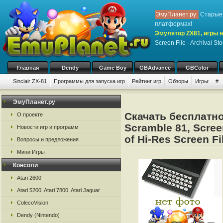
ЭмуПланет.ру:
Старые 
платформах!
Эмулятор ZX81, игры н
Screen File - Archival St
Главная
Dendy
Game Boy
GBAdvance
GBColor
Sinclair ZX-81
Программы для запуска игр
Рейтинг игр
Обзоры
Игры:
#
ЭмуПланет.ру
Скачать бесплатно 
О проекте
Scramble 81, Screen
Новости игр и программ
of Hi-Res Screen Fi
Вопросы и предложения
Мини Игры
Консоли
Atari 2600
Atari 5200, Atari 7800, Atari Jaguar
ColecoVision
Dendy (Nintendo)