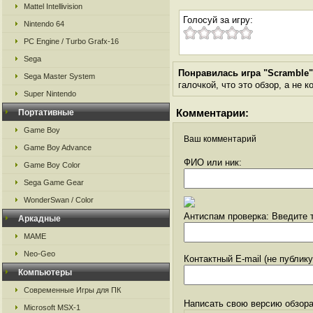
Mattel Intellivision
Голосуй за игру:
Nintendo 64
PC Engine / Turbo Grafx-16
Sega
Понравилась игра "Scramble
Sega Master System
галочкой, что это обзор, а не 
Super Nintendo
Комментарии:
Портативные
Game Boy
Ваш комментарий
Game Boy Advance
ФИО или ник:
Game Boy Color
Sega Game Gear
WonderSwan / Color
Антиспам проверка: Введите т
Аркадные
MAME
Neo-Geo
Контактный E-mail (не публик
Компьютеры
Современные Игры для ПК
Написать свою версию обзора
Microsoft MSX-1