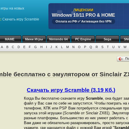
игры на новых
ЛИЦЕНЗИИ
Windows 10/11 PRO & HOME
1
:
Скачать игру
Scramble
Оплата из РФ ✅ Активация без VPN
MAME
Мини Игры
Nintendo 64
PC Engine
Sega
SN
A
B
C
D
E
F
G
H
I
J
K
L
M
N
O
P
Q
R
S
T
U
V
W
П
mble бесплатно с эмулятором от Sinclair Z
Скачать игру Scramble (3.19 Кб.)
Когда Вы бесплатно скачаете игру
Scramble
, она будет за
файл у Вас сам по себе не запустится. Чтобы поиграть на
телефоне, КПК или PSP Вам потребуется специальная про
запуска этой игрушки (
Scramble
от Sinclair ZX81). Эмулято
разные платформы. Большинство из них умеют работать с 
Вам даже не обязательно разархивировать, просто запуска
укажите, где находится файл с нужной Вам игрой "
Scramb