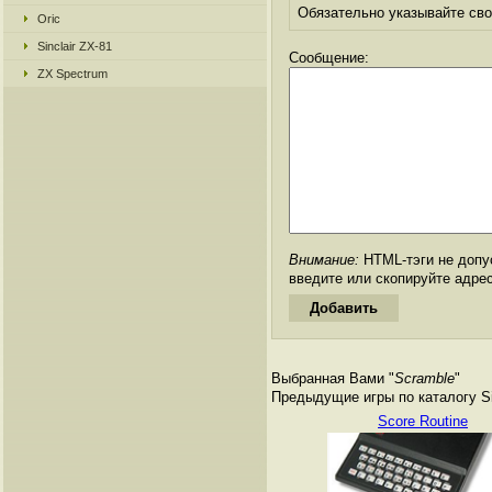
Обязательно указывайте свое
Oric
Sinclair ZX-81
Сообщение:
ZX Spectrum
Внимание:
HTML-тэги не допус
введите или скопируйте адре
Выбранная Вами "
Scramble
"
Предыдущие игры по каталогу Si
Score Routine