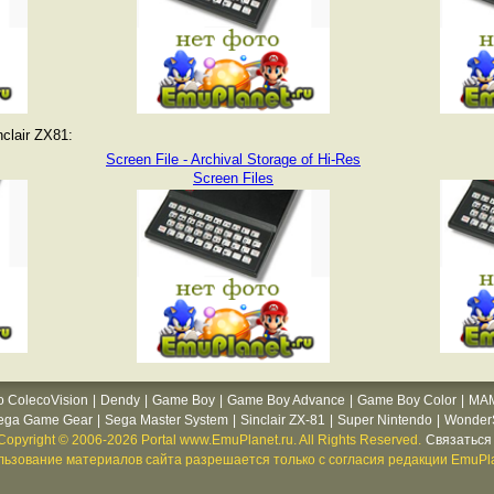
clair ZX81:
Screen File - Archival Storage of Hi-Res
Screen Files
o ColecoVision
|
Dendy
|
Game Boy
|
Game Boy Advance
|
Game Boy Color
|
MA
ega Game Gear
|
Sega Master System
|
Sinclair ZX-81
|
Super Nintendo
|
WonderS
Copyright © 2006-2026 Portal www.EmuPlanet.ru. All Rights Reserved.
Связаться 
ьзование материалов сайта разрешается только с согласия редакции EmuPla