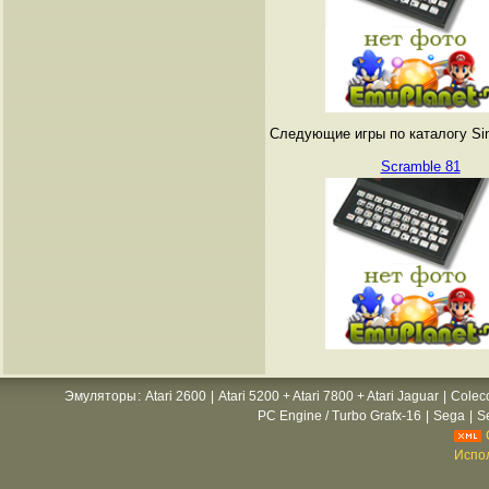
Следующие игры по каталогу Sin
Scramble 81
Эмуляторы
:
Atari 2600
|
Atari 5200 + Atari 7800 + Atari Jaguar
|
Colec
PC Engine / Turbo Grafx-16
|
Sega
|
S
Испол