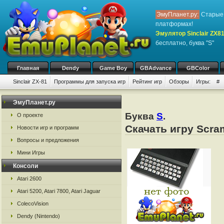
ЭмуПланет.ру:
Старые 
платформах!
Эмулятор Sinclair ZX8
бесплатно, буква "S"
Главная
Dendy
Game Boy
GBAdvance
GBColor
Sinclair ZX-81
Программы для запуска игр
Рейтинг игр
Обзоры
Игры:
#
ЭмуПланет.ру
Буква
S
.
О проекте
Скачать игру Scra
Новости игр и программ
Вопросы и предложения
Мини Игры
Консоли
Atari 2600
Atari 5200, Atari 7800, Atari Jaguar
ColecoVision
Dendy (Nintendo)