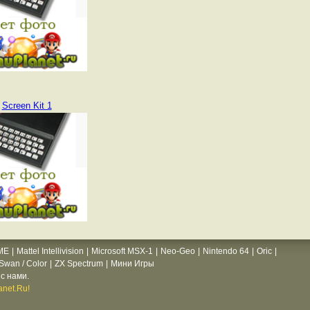
Screen Kit 1
ME
|
Mattel Intellivision
|
Microsoft MSX-1
|
Neo-Geo
|
Nintendo 64
|
Oric
|
wan / Color
|
ZX Spectrum
|
Мини Игры
с нами.
net.Ru!