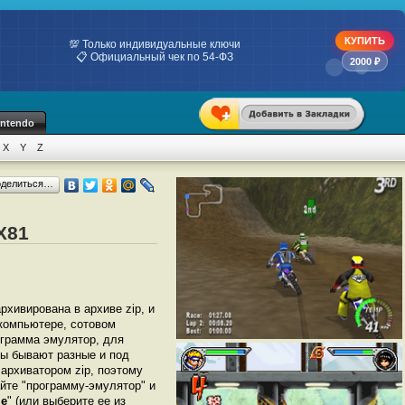
КУПИТЬ
💯 Только индивидуальные ключи
📋 Официальный чек по 54-ФЗ
2000 ₽
intendo
X
Y
Z
оделиться…
X81
архивирована в архиве zip, и
 компьютере, сотовом
грамма эмулятор, для
ры бывают разные и под
архиватором zip, поэтому
йте "программу-эмулятор" и
le
" (или выберите ее из