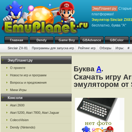
ЭмуПланет.ру:
Старые 
платформах!
Эмулятор Sinclair ZX8
бесплатно, буква "A"
Главная
Dendy
Game Boy
GBAdvance
GBColor
Sinclair ZX-81
Программы для запуска игр
Рейтинг игр
Обзоры
Игры:
#
ЭмуПланет.ру
Буква
A
.
О проекте
Скачать игру A
Новости игр и программ
эмулятором от S
Вопросы и предложения
Мини Игры
Консоли
Atari 2600
Atari 5200, Atari 7800, Atari Jaguar
ColecoVision
Dendy (Nintendo)