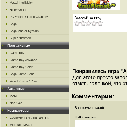
Mattel Intellivision
Nintendo 64
PC Engine / Turbo Grafx-16
Голосуй за игру:
Sega
Sega Master System
Super Nintendo
Портативные
Game Boy
Game Boy Advance
Game Boy Color
Понравилась игра "
Sega Game Gear
Для этого просто запо
WonderSwan / Color
отметь галочкой, что э
Аркадные
Комментарии:
MAME
Neo-Geo
Ваш комментарий
Компьютеры
ФИО или ник:
Современные Игры для ПК
Microsoft MSX-1