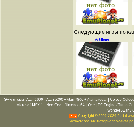
Следующие игры по ката
Artillerie
Эмуляторы
:
Atari 2600
|
Atari 5200 + Atari 7800 + Atari Jaguar
|
Coleco Coleco
|
Microsoft MSX-1
|
Neo-Geo
|
Nintendo 64
|
Oric
|
PC Engine / Turbo Gr
WonderSwan / C
Copyright © 2006-2026 Portal www
Использование материалов сайта раз