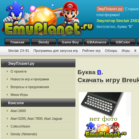
ЭмуПланет.ру:
Старые 
платформах!
Эмулятор Sinclair ZX8
бесплатно, буква "B"
Главная
Dendy
Game Boy
GBAdvance
GBColor
Sinclair ZX-81
Программы для запуска игр
Рейтинг игр
Обзоры
Игры:
#
ЭмуПланет.ру
Буква
B
.
О проекте
Скачать игру Breu
Новости игр и программ
Вопросы и предложения
Мини Игры
Консоли
Atari 2600
Atari 5200, Atari 7800, Atari Jaguar
ColecoVision
Dendy (Nintendo)