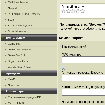
Mattel Intellivision
Голосуй за игру:
Nintendo 64
PC Engine / Turbo Grafx-16
Sega
Понравилась игра "Breuken"?
Sega Master System
галочкой, что это обзор, а не 
Super Nintendo
Комментарии:
Портативные
Game Boy
Ваш комментарий
Game Boy Advance
ФИО или ник:
Game Boy Color
Sega Game Gear
WonderSwan / Color
Антиспам проверка: Введите т
Аркадные
MAME
Neo-Geo
Контактный E-mail (не публик
Компьютеры
Современные Игры для ПК
Написать свою версию обзора
Microsoft MSX-1