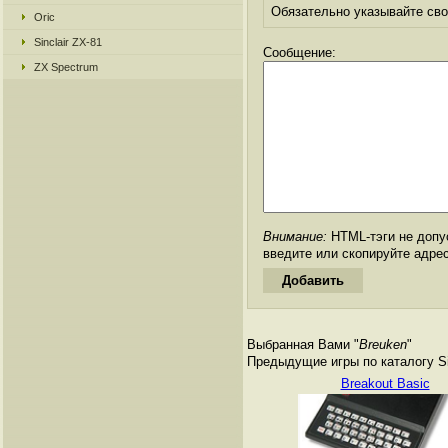
Обязательно указывайте свое
Oric
Sinclair ZX-81
Сообщение:
ZX Spectrum
Внимание:
HTML-тэги не допус
введите или скопируйте адре
Выбранная Вами "
Breuken
"
Предыдущие игры по каталогу Si
Breakout Basic