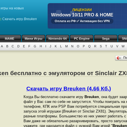
игры на новых
ЛИЦЕНЗИИ
Windows 10/11 PRO & HOME
1
:
Скачать игру
Breuken
Оплата из РФ ✅ Активация без VPN
MAME
Мини Игры
Nintendo 64
PC Engine
Sega
SN
A
B
C
D
E
F
G
H
I
J
K
L
M
N
O
P
Q
R
S
T
U
V
W
П
ken бесплатно с эмулятором от Sinclair ZX
Скачать игру Breuken (4.66 Кб.)
Когда Вы бесплатно скачаете игру
Breuken
, она будет заа
файл у Вас сам по себе не запустится. Чтобы поиграть на
телефоне, КПК или PSP Вам потребуется специальная про
запуска этой игрушки (
Breuken
от Sinclair ZX81). Эмулятор
разные платформы. Большинство из них умеют работать с 
Вам даже не обязательно разархивировать, просто запуска
укажите, где находится файл с нужной Вам игрой "
Breuken