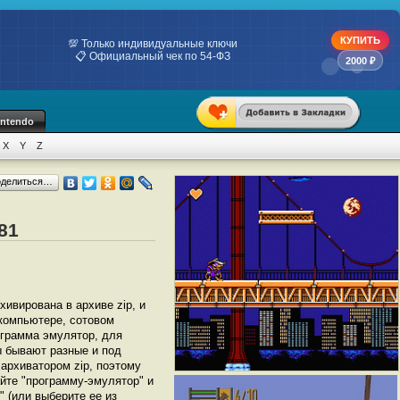
КУПИТЬ
💯 Только индивидуальные ключи
📋 Официальный чек по 54-ФЗ
2000 ₽
intendo
X
Y
Z
оделиться…
81
рхивирована в архиве zip, и
 компьютере, сотовом
грамма эмулятор, для
ы бывают разные и под
архиватором zip, поэтому
йте "программу-эмулятор" и
" (или выберите ее из