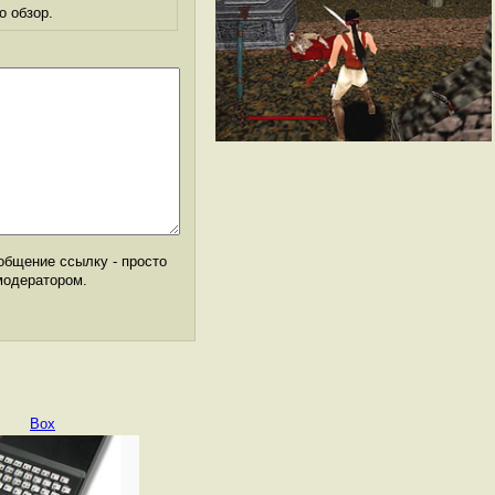
о обзор.
общение ссылку - просто
модератором.
Box