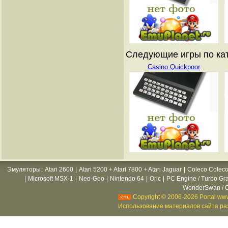
Следующие игры по ката
Casino Quickpoor
Эмуляторы
:
Atari 2600
|
Atari 5200 + Atari 7800 + Atari Jaguar
|
Coleco Coleco
|
Microsoft MSX-1
|
Neo-Geo
|
Nintendo 64
|
Oric
|
PC Engine / Turbo Gr
WonderSwan / C
Copyright © 2006-2026 Portal www
Использование материалов сайта раз