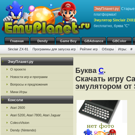
ЭмуПланет.ру:
Старые 
платформах!
Эмулятор Sinclair ZX8
бесплатно, буква "C"
Главная
Dendy
Game Boy
GBAdvance
GBColor
Sinclair ZX-81
Программы для запуска игр
Рейтинг игр
Обзоры
Игры:
#
ЭмуПланет.ру
Буква
C
.
О проекте
Скачать игру Ca
Новости игр и программ
эмулятором от S
Вопросы и предложения
Мини Игры
Консоли
Atari 2600
Atari 5200, Atari 7800, Atari Jaguar
ColecoVision
Dendy (Nintendo)