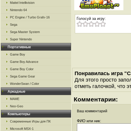
Mattel Intellivision
Nintendo 64
PC Engine / Turbo Grafx-16
Голосуй за игру:
Sega
Sega Master System
Super Nintendo
Портативные
Game Boy
Game Boy Advance
Game Boy Color
Понравилась игра "C
Sega Game Gear
Для этого просто запо
WonderSwan / Color
отметь галочкой, что э
Аркадные
Комментарии:
MAME
Neo-Geo
Ваш комментарий
Компьютеры
ФИО или ник:
Современные Игры для ПК
Microsoft MSX-1