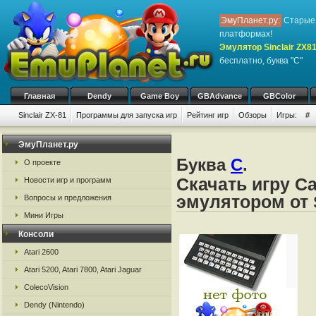
ЭмуПланет.ру:
Старые 
платформах!
Эмулятор Sinclair ZX8
бесплатно, буква "C"
Главная
Dendy
Game Boy
GBAdvance
GBColor
Sinclair ZX-81
Программы для запуска игр
Рейтинг игр
Обзоры
Игры:
#
ЭмуПланет.ру
Буква
C
.
О проекте
Скачать игру C
Новости игр и программ
эмулятором от S
Вопросы и предложения
Мини Игры
Консоли
Atari 2600
Atari 5200, Atari 7800, Atari Jaguar
ColecoVision
Dendy (Nintendo)