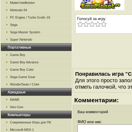
Mattel Intellivision
Nintendo 64
PC Engine / Turbo Grafx-16
Голосуй за игру:
Sega
Sega Master System
Super Nintendo
Портативные
Game Boy
Game Boy Advance
Game Boy Color
Понравилась игра "C
Sega Game Gear
Для этого просто запо
WonderSwan / Color
отметь галочкой, что э
Аркадные
Комментарии:
MAME
Neo-Geo
Ваш комментарий
Компьютеры
ФИО или ник:
Современные Игры для ПК
Microsoft MSX-1