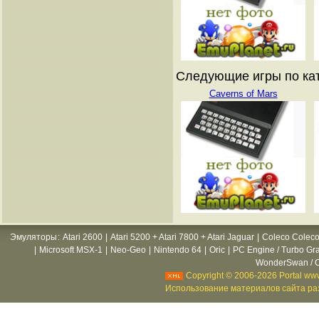
Следующие игры по ката
Caverns of Mars
Эмуляторы
:
Atari 2600
|
Atari 5200 + Atari 7800 + Atari Jaguar
|
Coleco Coleco
|
Microsoft MSX-1
|
Neo-Geo
|
Nintendo 64
|
Oric
|
PC Engine / Turbo Gr
WonderSwan / C
Copyright © 2006-2026 Portal www
Использование материалов сайта раз