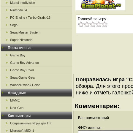
Mattel Intellivision
Nintendo 64
PC Engine / Turbo Grafx-16
Голосуй за игру:
Sega
Sega Master System
Super Nintendo
Портативные
Game Boy
Game Boy Advance
Game Boy Color
Sega Game Gear
Понравилась игра "C
обзора. Для этого про
WonderSwan / Color
ниже и отметь галочкой
Аркадные
MAME
Комментарии:
Neo-Geo
Компьютеры
Ваш комментарий
Современные Игры для ПК
ФИО или ник:
Microsoft MSX-1