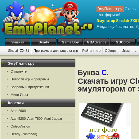
ЭмуПланет.ру:
Старые 
платформах!
Эмулятор Sinclair ZX8
Frequency
бесплатно, бу
Главная
Dendy
Game Boy
GBAdvance
GBColor
Sinclair ZX-81
Программы для запуска игр
Рейтинг игр
Обзоры
Игры:
#
ЭмуПланет.ру
Буква
C
.
О проекте
Скачать игру Cl
Новости игр и программ
эмулятором от S
Вопросы и предложения
Мини Игры
Консоли
Atari 2600
Atari 5200, Atari 7800, Atari Jaguar
ColecoVision
Dendy (Nintendo)