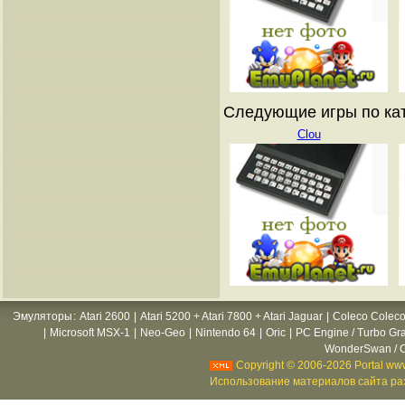
Следующие игры по ката
Clou
Эмуляторы
:
Atari 2600
|
Atari 5200 + Atari 7800 + Atari Jaguar
|
Coleco Coleco
|
Microsoft MSX-1
|
Neo-Geo
|
Nintendo 64
|
Oric
|
PC Engine / Turbo Gr
WonderSwan / C
Copyright © 2006-2026 Portal www
Использование материалов сайта раз