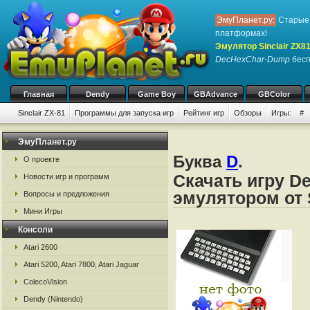
ЭмуПланет.ру:
Старые 
платформах!
Эмулятор Sinclair ZX8
DecHexChar-Dump
бесп
Главная
Dendy
Game Boy
GBAdvance
GBColor
Sinclair ZX-81
Программы для запуска игр
Рейтинг игр
Обзоры
Игры:
#
ЭмуПланет.ру
Буква
D
.
О проекте
Скачать игру D
Новости игр и программ
эмулятором от S
Вопросы и предложения
Мини Игры
Консоли
Atari 2600
Atari 5200, Atari 7800, Atari Jaguar
ColecoVision
Dendy (Nintendo)