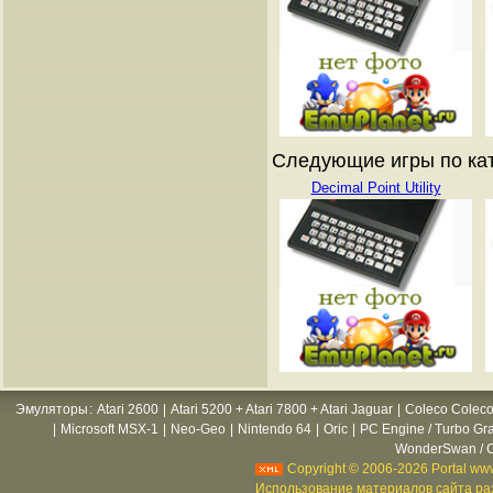
Следующие игры по ката
Decimal Point Utility
Эмуляторы
:
Atari 2600
|
Atari 5200 + Atari 7800 + Atari Jaguar
|
Coleco Coleco
|
Microsoft MSX-1
|
Neo-Geo
|
Nintendo 64
|
Oric
|
PC Engine / Turbo Gr
WonderSwan / C
Copyright © 2006-2026 Portal www
Использование материалов сайта раз