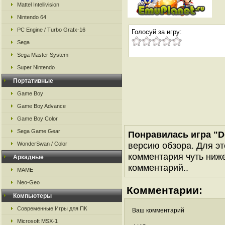
Mattel Intellivision
Nintendo 64
PC Engine / Turbo Grafx-16
Голосуй за игру:
Sega
Sega Master System
Super Nintendo
Портативные
Game Boy
Game Boy Advance
Game Boy Color
Sega Game Gear
Понравилась игра "
версию обзора. Для эт
WonderSwan / Color
комментария чуть ниже 
Аркадные
комментарий..
MAME
Neo-Geo
Комментарии:
Компьютеры
Современные Игры для ПК
Ваш комментарий
Microsoft MSX-1