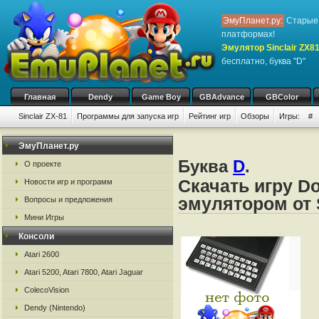
ЭмуПланет.ру:
Старые 
платформах!
Эмулятор Sinclair ZX8
бесплатно, буква "D"
Главная
Dendy
Game Boy
GBAdvance
GBColor
Sinclair ZX-81
Программы для запуска игр
Рейтинг игр
Обзоры
Игры:
#
ЭмуПланет.ру
Буква
D
.
О проекте
Скачать игру D
Новости игр и программ
эмулятором от S
Вопросы и предложения
Мини Игры
Консоли
Atari 2600
Atari 5200, Atari 7800, Atari Jaguar
ColecoVision
Dendy (Nintendo)