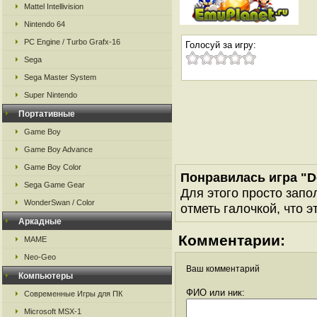
Mattel Intellivision
Nintendo 64
PC Engine / Turbo Grafx-16
Голосуй за игру:
Sega
Sega Master System
Super Nintendo
Портативные
Game Boy
Game Boy Advance
Game Boy Color
Понравилась игра "
Sega Game Gear
Для этого просто запо
WonderSwan / Color
отметь галочкой, что э
Аркадные
Комментарии:
MAME
Neo-Geo
Ваш комментарий
Компьютеры
ФИО или ник:
Современные Игры для ПК
Microsoft MSX-1