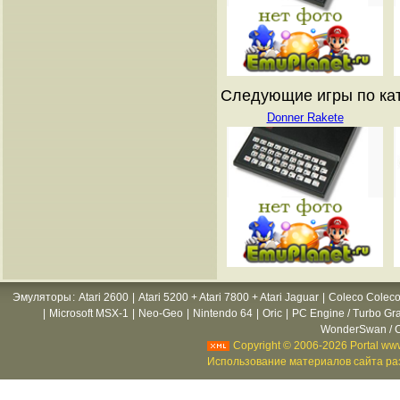
Следующие игры по ката
Donner Rakete
Эмуляторы
:
Atari 2600
|
Atari 5200 + Atari 7800 + Atari Jaguar
|
Coleco Coleco
|
Microsoft MSX-1
|
Neo-Geo
|
Nintendo 64
|
Oric
|
PC Engine / Turbo Gr
WonderSwan / C
Copyright © 2006-2026 Portal www
Использование материалов сайта раз