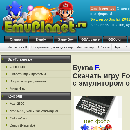
ЭмуПланет.ру:
Старые 
платформах!
Эмулятор Sinclair ZX8
Serif Bold
бесплатно, бук
Главная
Dendy
Game Boy
GBAdvance
GBColor
Sinclair ZX-81
Программы для запуска игр
Рейтинг игр
Обзоры
Игры:
#
ЭмуПланет.ру
Буква
F
.
О проекте
Скачать игру Fo
Новости игр и программ
с эмулятором от
Вопросы и предложения
Мини Игры
Консоли
Atari 2600
Atari 5200, Atari 7800, Atari Jaguar
ColecoVision
Dendy (Nintendo)