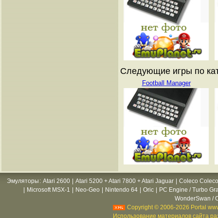
Следующие игры по ката
Football Manager
Эмуляторы
:
Atari 2600
|
Atari 5200 + Atari 7800 + Atari Jaguar
|
Coleco Coleco
|
Microsoft MSX-1
|
Neo-Geo
|
Nintendo 64
|
Oric
|
PC Engine / Turbo Gr
WonderSwan / C
Copyright © 2006-2026 Portal www
Использование материалов сайта раз