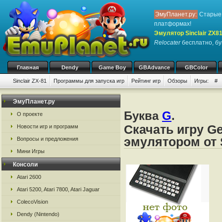
ЭмуПланет.ру:
Старые 
платформах!
Эмулятор Sinclair ZX8
Relocater
бесплатно, бу
Главная
Dendy
Game Boy
GBAdvance
GBColor
Sinclair ZX-81
Программы для запуска игр
Рейтинг игр
Обзоры
Игры:
#
ЭмуПланет.ру
Буква
G
.
О проекте
Скачать игру Ge
Новости игр и программ
эмулятором от S
Вопросы и предложения
Мини Игры
Консоли
Atari 2600
Atari 5200, Atari 7800, Atari Jaguar
ColecoVision
Dendy (Nintendo)