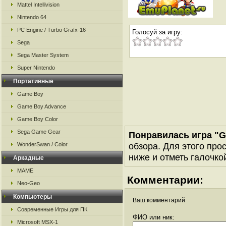
Mattel Intellivision
Nintendo 64
PC Engine / Turbo Grafx-16
Голосуй за игру:
Sega
Sega Master System
Super Nintendo
Портативные
Game Boy
Game Boy Advance
Game Boy Color
Sega Game Gear
Понравилась игра "Ge
обзора. Для этого про
WonderSwan / Color
ниже и отметь галочкой
Аркадные
MAME
Комментарии:
Neo-Geo
Компьютеры
Ваш комментарий
Современные Игры для ПК
ФИО или ник:
Microsoft MSX-1