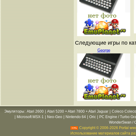
Следующие игры по ката
George
Эмуляторы
:
Atari 2600
|
Atari 5200 + Atari 7800 + Atari Jaguar
|
Coleco Coleco
|
Microsoft MSX-1
|
Neo-Geo
|
Nintendo 64
|
Oric
|
PC Engine / Turbo Gr
WonderSwan / C
Copyright © 2006-2026 Portal www
Использование материалов сайта раз