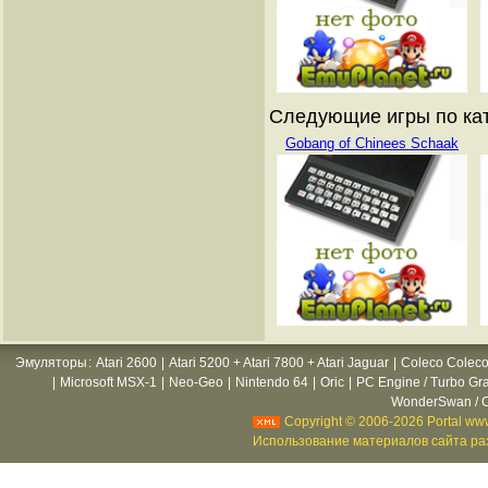
Следующие игры по ката
Gobang of Chinees Schaak
Эмуляторы
:
Atari 2600
|
Atari 5200 + Atari 7800 + Atari Jaguar
|
Coleco Coleco
|
Microsoft MSX-1
|
Neo-Geo
|
Nintendo 64
|
Oric
|
PC Engine / Turbo Gr
WonderSwan / C
Copyright © 2006-2026 Portal www
Использование материалов сайта раз