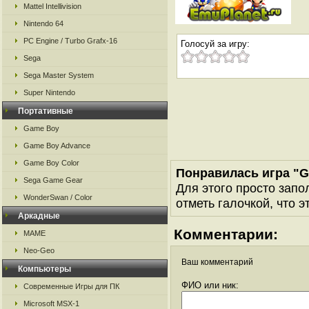
Mattel Intellivision
Nintendo 64
PC Engine / Turbo Grafx-16
Голосуй за игру:
Sega
Sega Master System
Super Nintendo
Портативные
Game Boy
Game Boy Advance
Game Boy Color
Понравилась игра "
Sega Game Gear
Для этого просто запо
WonderSwan / Color
отметь галочкой, что э
Аркадные
Комментарии:
MAME
Neo-Geo
Ваш комментарий
Компьютеры
ФИО или ник:
Современные Игры для ПК
Microsoft MSX-1