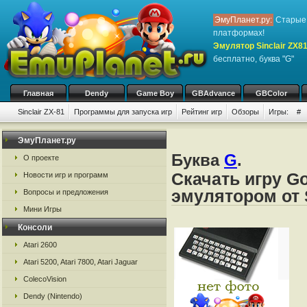
ЭмуПланет.ру:
Старые 
платформах!
Эмулятор Sinclair ZX8
бесплатно, буква "G"
Главная
Dendy
Game Boy
GBAdvance
GBColor
Sinclair ZX-81
Программы для запуска игр
Рейтинг игр
Обзоры
Игры:
#
ЭмуПланет.ру
Буква
G
.
О проекте
Скачать игру G
Новости игр и программ
эмулятором от S
Вопросы и предложения
Мини Игры
Консоли
Atari 2600
Atari 5200, Atari 7800, Atari Jaguar
ColecoVision
Dendy (Nintendo)