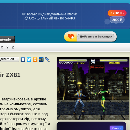
КУПИТЬ
💯 Только индивидуальные ключи
📋 Официальный чек по 54-ФЗ
2000 ₽
intendo
X
Y
Z
оделиться…
ir ZX81
т заархивирована в архиве
ать на компьютере, сотовом
грамма эмулятор, для
ляторы бывают разные и под
архиватором zip, поэтому
йте "программу-эмулятор" и
lotter
" (или выберите ее из
Cursor