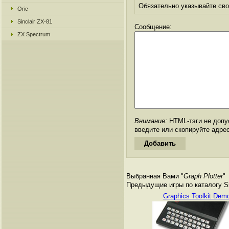
Обязательно указывайте свое
Oric
Sinclair ZX-81
Сообщение:
ZX Spectrum
Внимание:
HTML-тэги не допус
введите или скопируйте адре
Выбранная Вами "
Graph Plotter
"
Предыдущие игры по каталогу Si
Graphics Toolkit Dem