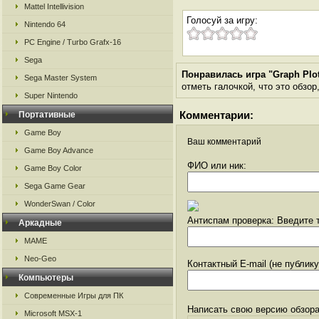
Mattel Intellivision
Голосуй за игру:
Nintendo 64
PC Engine / Turbo Grafx-16
Sega
Понравилась игра "Graph Plot
Sega Master System
отметь галочкой, что это обзор
Super Nintendo
Комментарии:
Портативные
Game Boy
Ваш комментарий
Game Boy Advance
ФИО или ник:
Game Boy Color
Sega Game Gear
WonderSwan / Color
Антиспам проверка: Введите т
Аркадные
MAME
Neo-Geo
Контактный E-mail (не публик
Компьютеры
Современные Игры для ПК
Написать свою версию обзора
Microsoft MSX-1