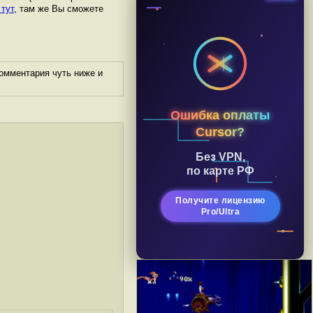
 тут
, там же Вы сможете
омментария чуть ниже и
Ошибка оплаты
Cursor?
Без VPN,
по карте РФ
Получите лицензию
Pro/Ultra