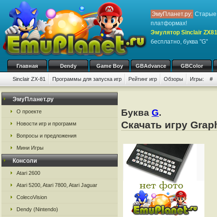
ЭмуПланет.ру:
Старые 
платформах!
Эмулятор Sinclair ZX8
бесплатно, буква "G"
Главная
Dendy
Game Boy
GBAdvance
GBColor
Sinclair ZX-81
Программы для запуска игр
Рейтинг игр
Обзоры
Игры:
#
ЭмуПланет.ру
Буква
G
.
О проекте
Скачать игру Graph
Новости игр и программ
Вопросы и предложения
Мини Игры
Консоли
Atari 2600
Atari 5200, Atari 7800, Atari Jaguar
ColecoVision
Dendy (Nintendo)