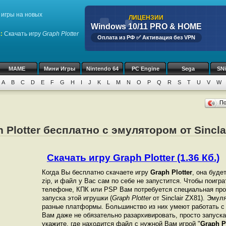
игры на новых
ЛИЦЕНЗИИ
Windows 10/11 PRO & HOME
1
:
Скачать игру
Graph Plotter
Оплата из РФ ✅ Активация без VPN
MAME
Мини Игры
Nintendo 64
PC Engine
Sega
SN
A
B
C
D
E
F
G
H
I
J
K
L
M
N
O
P
Q
R
S
T
U
V
W
П
 Plotter бесплатно с эмулятором от Sincla
Скачать игру Graph Plotter (1.36 Кб.)
Когда Вы бесплатно скачаете игру
Graph Plotter
, она буде
zip, и файл у Вас сам по себе не запустится. Чтобы поигр
телефоне, КПК или PSP Вам потребуется специальная про
запуска этой игрушки (
Graph Plotter
от Sinclair ZX81). Эму
разные платформы. Большинство из них умеют работать с 
Вам даже не обязательно разархивировать, просто запуска
укажите, где находится файл с нужной Вам игрой "
Graph P