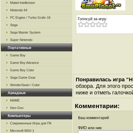
Mattel Intellivision
Nintendo 64
PC Engine / Turbo Grafx-16
Голосуй за игру:
Sega
Sega Master System
Super Nintendo
Портативные
Game Boy
Game Boy Advance
Game Boy Color
Sega Game Gear
Понравилась игра "H
обзора. Для этого про
WonderSwan / Color
ниже и отметь галочкой
Аркадные
MAME
Комментарии:
Neo-Geo
Компьютеры
Ваш комментарий
Современные Игры для ПК
ФИО или ник:
Microsoft MSX-1