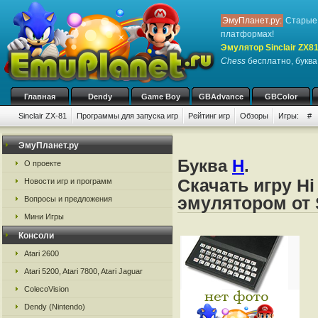
ЭмуПланет.ру:
Старые 
платформах!
Эмулятор Sinclair ZX8
Chess
бесплатно, буква
Главная
Dendy
Game Boy
GBAdvance
GBColor
Sinclair ZX-81
Программы для запуска игр
Рейтинг игр
Обзоры
Игры:
#
ЭмуПланет.ру
Буква
H
.
О проекте
Скачать игру Hi
Новости игр и программ
эмулятором от S
Вопросы и предложения
Мини Игры
Консоли
Atari 2600
Atari 5200, Atari 7800, Atari Jaguar
ColecoVision
Dendy (Nintendo)