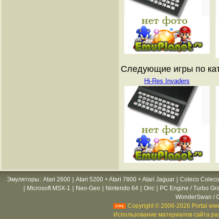
Следующие игры по ката
Hi-Res Invaders
Эмуляторы
:
Atari 2600
|
Atari 5200 + Atari 7800 + Atari Jaguar
|
Coleco Coleco
|
Microsoft MSX-1
|
Neo-Geo
|
Nintendo 64
|
Oric
|
PC Engine / Turbo Gr
WonderSwan / C
Copyright © 2006-2026 Portal www
Использование материалов сайта раз