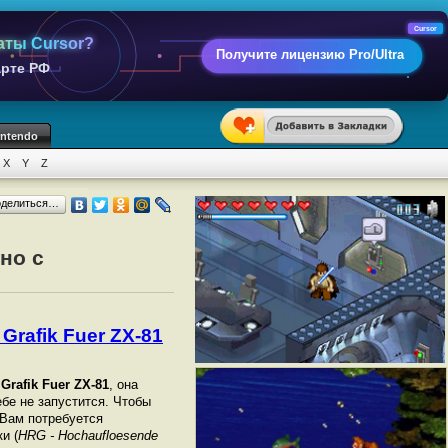
Cursor
аты Cursor?
Получите лицензию Pro/Ultra
арте РФ
intendo
X
Y
Z
оделиться…
но с
Grafik Fuer ZX-81
Grafik Fuer ZX-81
, она
ебе не запустится. Чтобы
 Вам потребуется
и (
HRG - Hochaufloesende