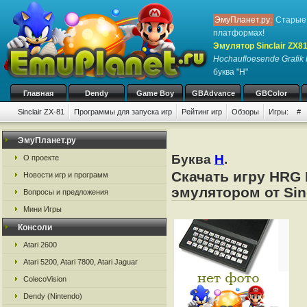
ЭмуПланет.ру:
Старые 
платформах!
Эмулятор Sinclair ZX8
Hochaufloesende Grafik 
буква "H"
Главная
Dendy
Game Boy
GBAdvance
GBColor
Sinclair ZX-81
Программы для запуска игр
Рейтинг игр
Обзоры
Игры:
#
ЭмуПланет.ру
Буква
H
.
О проекте
Скачать игру HRG 
Новости игр и программ
эмулятором от Sin
Вопросы и предложения
Мини Игры
Консоли
Atari 2600
Atari 5200, Atari 7800, Atari Jaguar
ColecoVision
Dendy (Nintendo)