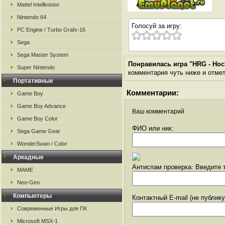
Mattel Intellivision
Nintendo 64
Голосуй за игру:
PC Engine / Turbo Grafx-16
Sega
Sega Master System
Понравилась игра "HRG - Hoch
Super Nintendo
комментария чуть ниже и отметь
Портативные
Комментарии:
Game Boy
Game Boy Advance
Ваш комментарий
Game Boy Color
ФИО или ник:
Sega Game Gear
WonderSwan / Color
Аркадные
Антиспам проверка: Введите т
MAME
Neo-Geo
Компьютеры
Контактный E-mail (не публик
Современные Игры для ПК
Microsoft MSX-1