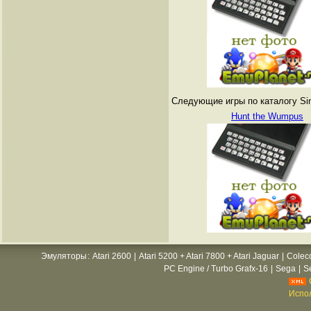
Следующие игры по каталогу Sin
Hunt the Wumpus
Эмуляторы
:
Atari 2600
|
Atari 5200 + Atari 7800 + Atari Jaguar
|
Colec
PC Engine / Turbo Grafx-16
|
Sega
|
S
Испол