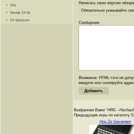
Написать свою версию обзора
Oric
Обязательно указывайте свое
Sinclair ZX-81
ZX Spectrum
Сообщение:
Внимание:
HTML-тэги не допус
введите или скопируйте адре
Выбранная Вами "
HRG - Hochauf
Предыдущие игры по каталогу Si
Hou Ze Gevangen