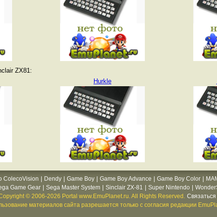
clair ZX81:
Hurkle
o ColecoVision
|
Dendy
|
Game Boy
|
Game Boy Advance
|
Game Boy Color
|
MA
ega Game Gear
|
Sega Master System
|
Sinclair ZX-81
|
Super Nintendo
|
WonderS
Copyright © 2006-2026 Portal www.EmuPlanet.ru. All Rights Reserved.
Связаться 
ьзование материалов сайта разрешается только с согласия редакции EmuPla