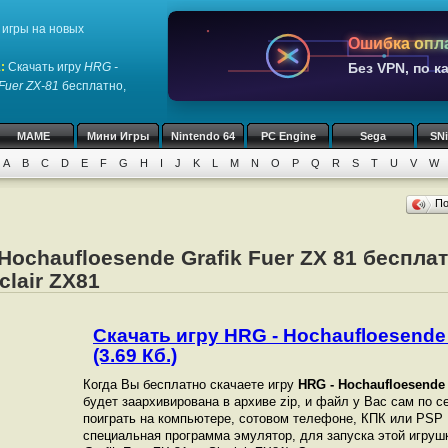
игры на новых
Ошибка опл
1
:
Скачать игру
HRG -
Без VPN, по к
Fuer ZX-81
бесплатно,
MAME
Мини Игры
Nintendo 64
PC Engine
Sega
SN
A
B
C
D
E
F
G
H
I
J
K
L
M
N
O
P
Q
R
S
T
U
V
W
П
Hochaufloesende Grafik Fuer ZX 81 бесплат
clair ZX81
Скачать игру HRG - Hochaufloesende 
(3.69 Кб.)
Когда Вы бесплатно скачаете игру
HRG - Hochaufloesende 
будет заархивирована в архиве zip, и файл у Вас сам по с
поиграть на компьютере, сотовом телефоне, КПК или PSP
специальная программа эмулятор, для запуска этой игрушк