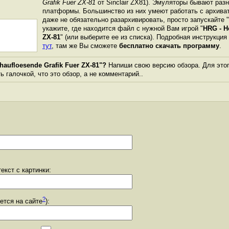
Grafik Fuer ZX-81
от Sinclair ZX81). Эмуляторы бывают раз
платформы. Большинство из них умеют работать с архиват
даже не обязательно разархивировать, просто запускайте 
укажите, где находится файл с нужной Вам игрой "
HRG - H
ZX-81
" (или выберите ее из списка). Подробная инструкция
тут
, там же Вы сможете
бесплатно скачать программу
.
aufloesende Grafik Fuer ZX-81"?
Напиши свою версию обзора. Для этог
 галочкой, что это обзор, а не комментарий..
екст с картинки:
?
уется на сайте
):