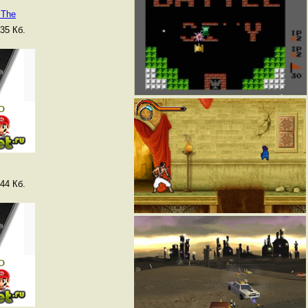
 The
35 Кб.
44 Кб.