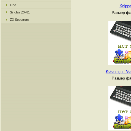
Oric
Knippe
Sinclair ZX-81
Размер фа
ZX Spectrum
Kolenmijn - Ve
Размер фа