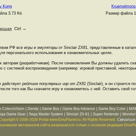
y Kong
Kruemelmons
йла 3.73 Кб.
Размер файла 1.
ующая
Ctrl →
твом РФ все игры и эмуляторы от Sinclair ZX81, представленные в катало
ля персонального использования в ознакомительных целях.
их авторам (разработчикам). После ознакомления Вы должны удалить ск
 с системой воспроизведения (например: игровой приставкой, некоторые
е действует
рейтинг популярных игр от ZX81
(Sinclair), и он строится 
осле того как Вы скачаете игру и ознакомитесь с ней. Оставить свой гол
o ColecoVision
|
Dendy
|
Game Boy
|
Game Boy Advance
|
Game Boy Color
|
MA
ega Game Gear
|
Sega Master System
|
Sinclair ZX-81
|
Super Nintendo
|
WonderS
Copyright © 2006-2026 Portal www.EmuPlanet.ru. All Rights Reserved.
Связаться 
ьзование материалов сайта разрешается только с согласия редакции EmuPla