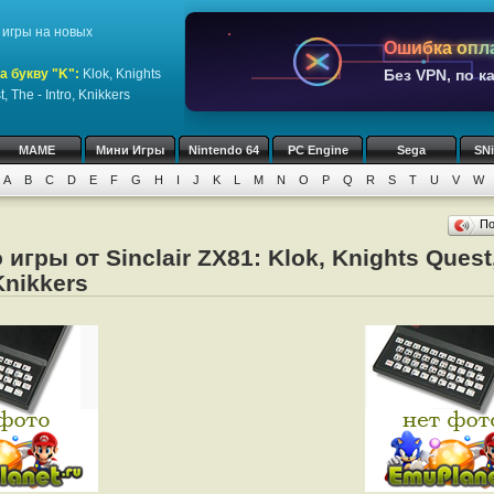
игры на новых
Ошибка опл
а букву "K":
Klok, Knights
Без VPN, по к
, The - Intro, Knikkers
MAME
Мини Игры
Nintendo 64
PC Engine
Sega
SN
A
B
C
D
E
F
G
H
I
J
K
L
M
N
O
P
Q
R
S
T
U
V
W
П
игры от Sinclair ZX81: Klok, Knights Quest
 Knikkers