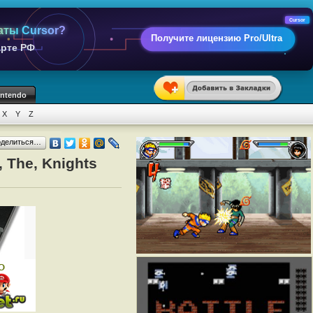
Cursor
аты Cursor?
Получите лицензию Pro/Ultra
арте РФ
intendo
X
Y
Z
оделиться…
, The, Knights