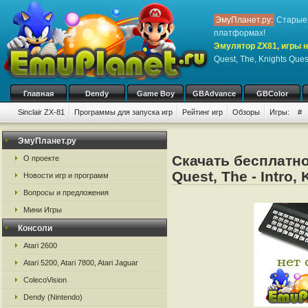
ЭмуПланет.ру:
Старые 
платформах!
Эмулятор ZX81, игры н
Quest, The, Knights Quest
Главная
Dendy
Game Boy
GBAdvance
GBColor
Sinclair ZX-81
Программы для запуска игр
Рейтинг игр
Обзоры
Игры:
#
ЭмуПланет.ру
Скачать бесплатно 
О проекте
Quest, The - Intro,
Новости игр и программ
Вопросы и предложения
Мини Игры
Консоли
Atari 2600
Atari 5200, Atari 7800, Atari Jaguar
ColecoVision
Dendy (Nintendo)