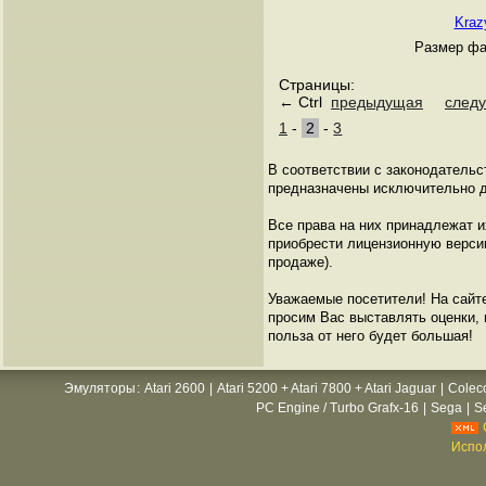
Kraz
Размер фа
Страницы:
← Ctrl
предыдущая
след
1
-
2
-
3
В соответствии с законодательс
предназначены исключительно д
Все права на них принадлежат 
приобрести лицензионную версию
продаже).
Уважаемые посетители! На сайт
просим Вас выставлять оценки, п
польза от него будет большая!
Эмуляторы
:
Atari 2600
|
Atari 5200 + Atari 7800 + Atari Jaguar
|
Colec
PC Engine / Turbo Grafx-16
|
Sega
|
S
Испол