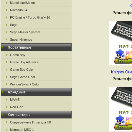
Mattel Intellivision
K
Nintendo 64
Размер фа
PC Engine / Turbo Grafx-16
Sega
Sega Master System
Super Nintendo
Портативные
Game Boy
Game Boy Advance
Game Boy Color
Knights Ques
Sega Game Gear
Размер фа
WonderSwan / Color
Аркадные
MAME
Neo-Geo
Компьютеры
Современные Игры для ПК
Microsoft MSX-1