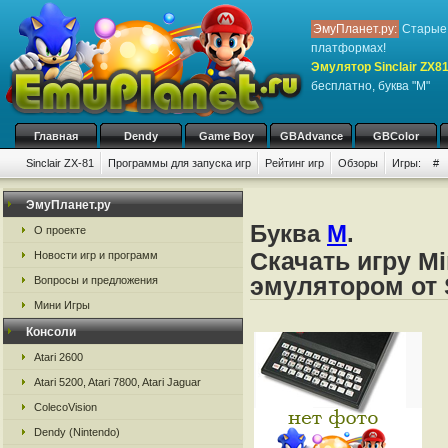
ЭмуПланет.ру:
Старые 
платформах!
Эмулятор Sinclair ZX8
бесплатно, буква "M"
Главная
Dendy
Game Boy
GBAdvance
GBColor
Sinclair ZX-81
Программы для запуска игр
Рейтинг игр
Обзоры
Игры:
#
ЭмуПланет.ру
Буква
M
.
О проекте
Скачать игру Mi
Новости игр и программ
эмулятором от S
Вопросы и предложения
Мини Игры
Консоли
Atari 2600
Atari 5200, Atari 7800, Atari Jaguar
ColecoVision
Dendy (Nintendo)