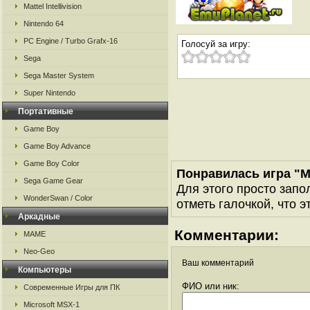
Mattel Intellivision
Nintendo 64
PC Engine / Turbo Grafx-16
Голосуй за игру:
Sega
Sega Master System
Super Nintendo
Портативные
Game Boy
Game Boy Advance
Game Boy Color
Понравилась игра "M
Sega Game Gear
Для этого просто запо
WonderSwan / Color
отметь галочкой, что э
Аркадные
Комментарии:
MAME
Neo-Geo
Ваш комментарий
Компьютеры
ФИО или ник:
Современные Игры для ПК
Microsoft MSX-1