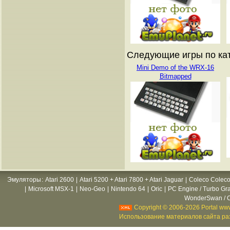
Следующие игры по ката
Mini Demo of the WRX-16
Bitmapped
Эмуляторы
:
Atari 2600
|
Atari 5200 + Atari 7800 + Atari Jaguar
|
Coleco Coleco
|
Microsoft MSX-1
|
Neo-Geo
|
Nintendo 64
|
Oric
|
PC Engine / Turbo Gr
WonderSwan / C
Copyright © 2006-2026 Portal www
Использование материалов сайта раз