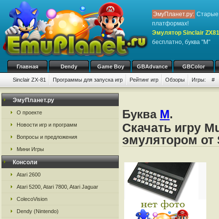
ЭмуПланет.ру:
Старые 
платформах!
Эмулятор Sinclair ZX8
бесплатно, буква "M"
Главная
Dendy
Game Boy
GBAdvance
GBColor
Sinclair ZX-81
Программы для запуска игр
Рейтинг игр
Обзоры
Игры:
#
ЭмуПланет.ру
Буква
M
.
О проекте
Скачать игру M
Новости игр и программ
эмулятором от S
Вопросы и предложения
Мини Игры
Консоли
Atari 2600
Atari 5200, Atari 7800, Atari Jaguar
ColecoVision
Dendy (Nintendo)