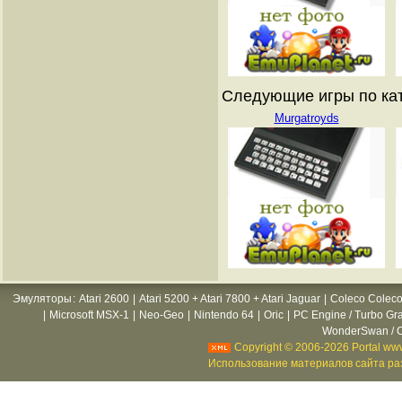
Следующие игры по ката
Murgatroyds
Эмуляторы
:
Atari 2600
|
Atari 5200 + Atari 7800 + Atari Jaguar
|
Coleco Coleco
|
Microsoft MSX-1
|
Neo-Geo
|
Nintendo 64
|
Oric
|
PC Engine / Turbo Gr
WonderSwan / C
Copyright © 2006-2026 Portal www
Использование материалов сайта раз