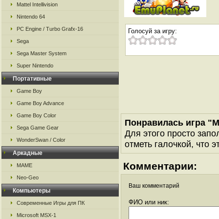
Mattel Intellivision
Nintendo 64
PC Engine / Turbo Grafx-16
Голосуй за игру:
Sega
Sega Master System
Super Nintendo
Портативные
Game Boy
Game Boy Advance
Game Boy Color
Понравилась игра "
Sega Game Gear
Для этого просто запо
WonderSwan / Color
отметь галочкой, что э
Аркадные
Комментарии:
MAME
Neo-Geo
Ваш комментарий
Компьютеры
ФИО или ник:
Современные Игры для ПК
Microsoft MSX-1