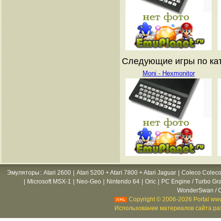
Следующие игры по ката
Moni - Hexmonitor
Эмуляторы
:
Atari 2600
|
Atari 5200 + Atari 7800 + Atari Jaguar
|
Coleco Coleco
|
Microsoft MSX-1
|
Neo-Geo
|
Nintendo 64
|
Oric
|
PC Engine / Turbo Gr
WonderSwan / C
Copyright © 2006-2026 Portal www
Использование материалов сайта раз