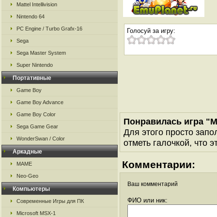
Mattel Intellivision
Nintendo 64
PC Engine / Turbo Grafx-16
Голосуй за игру:
Sega
Sega Master System
Super Nintendo
Портативные
Game Boy
Game Boy Advance
Game Boy Color
Понравилась игра "M
Sega Game Gear
Для этого просто запо
WonderSwan / Color
отметь галочкой, что э
Аркадные
Комментарии:
MAME
Neo-Geo
Ваш комментарий
Компьютеры
ФИО или ник:
Современные Игры для ПК
Microsoft MSX-1