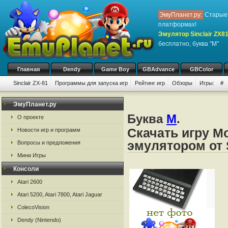
ЭмуПланет.ру:
Старые 
платформах!
Эмулятор Sinclair ZX8
бесплатно, буква "M"
Главная
Dendy
Game Boy
GBAdvance
GBColor
Sinclair ZX-81
Программы для запуска игр
Рейтинг игр
Обзоры
Игры:
#
ЭмуПланет.ру
Буква
M
.
О проекте
Скачать игру Mo
Новости игр и программ
эмулятором от S
Вопросы и предложения
Мини Игры
Консоли
Atari 2600
Atari 5200, Atari 7800, Atari Jaguar
ColecoVision
Dendy (Nintendo)