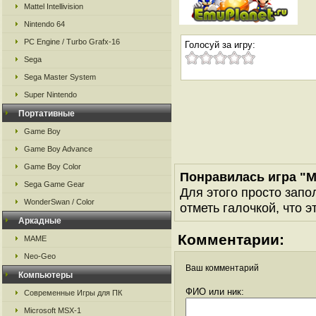
Mattel Intellivision
Nintendo 64
PC Engine / Turbo Grafx-16
Голосуй за игру:
Sega
Sega Master System
Super Nintendo
Портативные
Game Boy
Game Boy Advance
Game Boy Color
Понравилась игра "M
Sega Game Gear
Для этого просто запо
WonderSwan / Color
отметь галочкой, что э
Аркадные
Комментарии:
MAME
Neo-Geo
Ваш комментарий
Компьютеры
ФИО или ник:
Современные Игры для ПК
Microsoft MSX-1