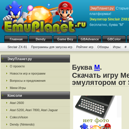
ЭмуПланет.ру:
Старые 
платформах!
Эмулятор Sinclair ZX8
бесплатно, буква "M"
Главная
Dendy
Game Boy
GBAdvance
GBColor
Sinclair ZX-81
Программы для запуска игр
Рейтинг игр
Обзоры
Игры:
#
ЭмуПланет.ру
Буква
M
.
О проекте
Скачать игру M
Новости игр и программ
эмулятором от S
Вопросы и предложения
Мини Игры
Консоли
Atari 2600
Atari 5200, Atari 7800, Atari Jaguar
ColecoVision
Dendy (Nintendo)