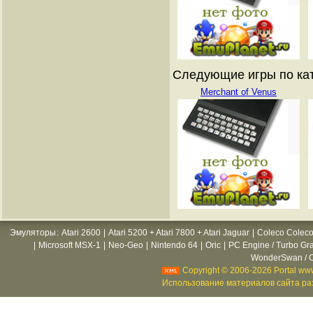
Следующие игры по ката
Merchant of Venus
Эмуляторы
:
Atari 2600
|
Atari 5200 + Atari 7800 + Atari Jaguar
|
Coleco Coleco
|
Microsoft MSX-1
|
Neo-Geo
|
Nintendo 64
|
Oric
|
PC Engine / Turbo Gr
WonderSwan / C
Copyright © 2006-2026 Portal www
Использование материалов сайта раз