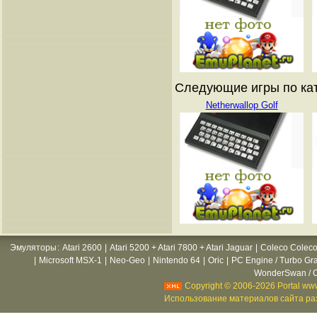
Следующие игры по ката
Netherwallop Golf
Эмуляторы
:
Atari 2600
|
Atari 5200 + Atari 7800 + Atari Jaguar
|
Coleco Coleco
|
Microsoft MSX-1
|
Neo-Geo
|
Nintendo 64
|
Oric
|
PC Engine / Turbo Gr
WonderSwan / C
Copyright © 2006-2026 Portal www
Использование материалов сайта раз