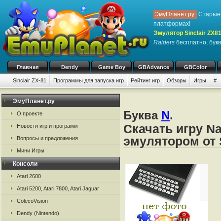
ЭмуПланет.ру:
Старые 
платформах!
Эмулятор Sinclair ZX8
Raiders
бесплатно, букв
Главная
Dendy
Game Boy
GBAdvance
GBColor
Sinclair ZX-81
Программы для запуска игр
Рейтинг игр
Обзоры
Игры:
#
ЭмуПланет.ру
Буква
N
.
О проекте
Скачать игру Na
Новости игр и программ
эмулятором от S
Вопросы и предложения
Мини Игры
Консоли
Atari 2600
Atari 5200, Atari 7800, Atari Jaguar
ColecoVision
Dendy (Nintendo)