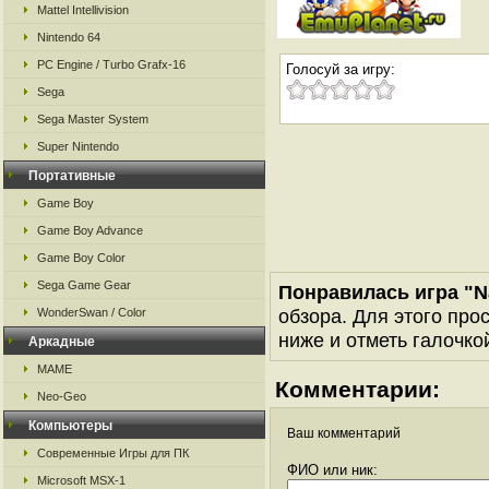
Mattel Intellivision
Nintendo 64
PC Engine / Turbo Grafx-16
Голосуй за игру:
Sega
Sega Master System
Super Nintendo
Портативные
Game Boy
Game Boy Advance
Game Boy Color
Sega Game Gear
Понравилась игра "Na
обзора. Для этого про
WonderSwan / Color
ниже и отметь галочкой
Аркадные
MAME
Комментарии:
Neo-Geo
Компьютеры
Ваш комментарий
Современные Игры для ПК
ФИО или ник:
Microsoft MSX-1