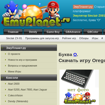
ЭмуПланет.ру:
Старые 
платформах!
Эмулятор Sinclair ZX8
бесплатно, буква "O"
Главная
Dendy
Game Boy
GBAdvance
GBColor
Sinclair ZX-81
Программы для запуска игр
Рейтинг игр
Обзоры
Игры:
#
ЭмуПланет.ру
Буква
O
.
О проекте
Скачать игру Orego
Новости игр и программ
Вопросы и предложения
Мини Игры
Консоли
Atari 2600
Atari 5200, Atari 7800, Atari Jaguar
ColecoVision
Dendy (Nintendo)