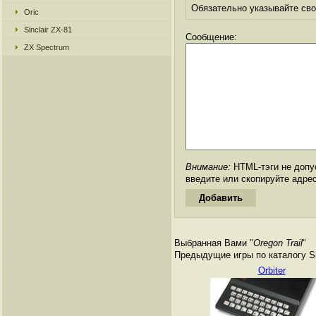
Обязательно указывайте свое
Oric
Sinclair ZX-81
Сообщение:
ZX Spectrum
Внимание:
HTML-тэги не допус
введите или скопируйте адре
Выбранная Вами "
Oregon Trail
"
Предыдущие игры по каталогу Si
Orbiter