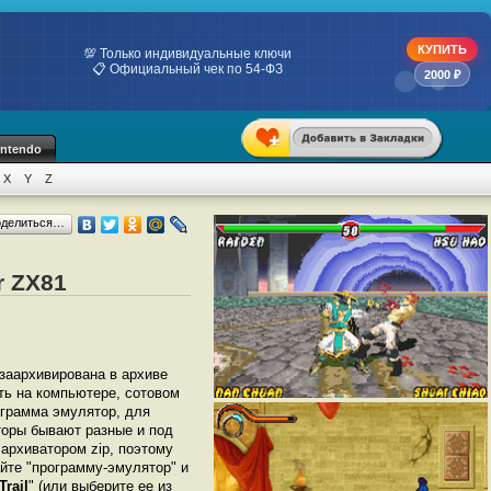
КУПИТЬ
💯 Только индивидуальные ключи
📋 Официальный чек по 54-ФЗ
2000 ₽
intendo
X
Y
Z
оделиться…
r ZX81
 заархивирована в архиве
ать на компьютере, сотовом
грамма эмулятор, для
яторы бывают разные и под
архиватором zip, поэтому
йте "программу-эмулятор" и
Trail
" (или выберите ее из