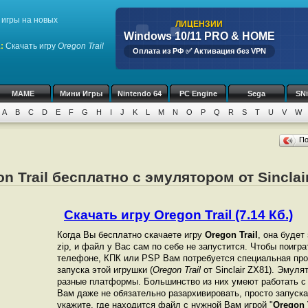
игры на новых
ЛИЦЕНЗИИ
Windows 10/11 PRO & HOME
1
:
Скачать игру
Oregon Trail
Оплата из РФ ✅ Активация без VPN
MAME
Мини Игры
Nintendo 64
PC Engine
Sega
SN
A
B
C
D
E
F
G
H
I
J
K
L
M
N
O
P
Q
R
S
T
U
V
W
П
n Trail бесплатно с эмулятором от Sinclai
Скачать игру Oregon Trail (7.14 Кб.)
Когда Вы бесплатно скачаете игру
Oregon Trail
, она будет
zip, и файл у Вас сам по себе не запустится. Чтобы поигр
телефоне, КПК или PSP Вам потребуется специальная про
запуска этой игрушки (
Oregon Trail
от Sinclair ZX81). Эмул
разные платформы. Большинство из них умеют работать с 
Вам даже не обязательно разархивировать, просто запуска
укажите, где находится файл с нужной Вам игрой "
Oregon 