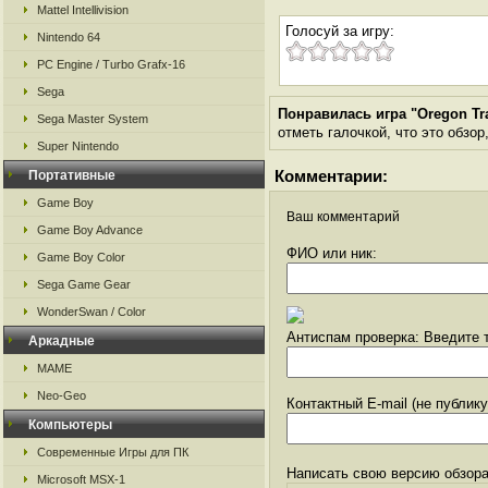
Mattel Intellivision
Голосуй за игру:
Nintendo 64
PC Engine / Turbo Grafx-16
Sega
Понравилась игра "Oregon Tra
Sega Master System
отметь галочкой, что это обзор
Super Nintendo
Комментарии:
Портативные
Game Boy
Ваш комментарий
Game Boy Advance
ФИО или ник:
Game Boy Color
Sega Game Gear
WonderSwan / Color
Антиспам проверка: Введите т
Аркадные
MAME
Neo-Geo
Контактный E-mail (не публик
Компьютеры
Современные Игры для ПК
Написать свою версию обзора
Microsoft MSX-1