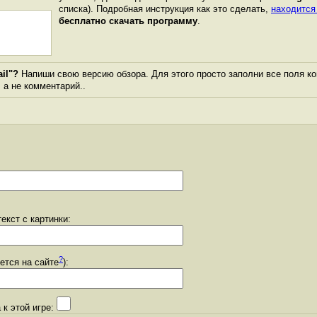
списка). Подробная инструкция как это сделать,
находится
бесплатно скачать программу
.
il"?
Напиши свою версию обзора. Для этого просто заполни все поля к
, а не комментарий..
екст с картинки:
?
уется на сайте
):
 к этой игре: