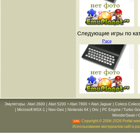
Следующие игры по ката
Pace
Эмуляторы
:
Atari 2600
|
Atari 5200 + Atari 7800 + Atari Jaguar
|
Coleco Coleco
|
Microsoft MSX-1
|
Neo-Geo
|
Nintendo 64
|
Oric
|
PC Engine / Turbo Gr
WonderSwan / C
Copyright © 2006-2026 Portal www
Использование материалов сайта раз