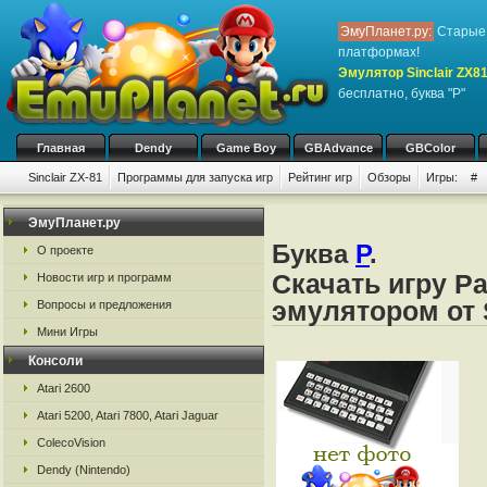
ЭмуПланет.ру:
Старые 
платформах!
Эмулятор Sinclair ZX8
бесплатно, буква "P"
Главная
Dendy
Game Boy
GBAdvance
GBColor
Sinclair ZX-81
Программы для запуска игр
Рейтинг игр
Обзоры
Игры:
#
ЭмуПланет.ру
Буква
P
.
О проекте
Скачать игру P
Новости игр и программ
эмулятором от S
Вопросы и предложения
Мини Игры
Консоли
Atari 2600
Atari 5200, Atari 7800, Atari Jaguar
ColecoVision
Dendy (Nintendo)