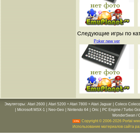
Следующие игры по ката
Poker new ver
Эмуляторы
:
Atari 2600
|
Atari 5200 + Atari 7800 + Atari Jaguar
|
Coleco Coleco
|
Microsoft MSX-1
|
Neo-Geo
|
Nintendo 64
|
Oric
|
PC Engine / Turbo Gr
WonderSwan / C
Copyright © 2006-2026 Portal www
Использование материалов сайта раз