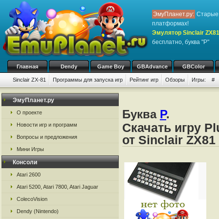
ЭмуПланет.ру:
Старые 
платформах!
Эмулятор Sinclair ZX8
бесплатно, буква "P"
Главная
Dendy
Game Boy
GBAdvance
GBColor
Sinclair ZX-81
Программы для запуска игр
Рейтинг игр
Обзоры
Игры:
#
ЭмуПланет.ру
Буква
P
.
О проекте
Скачать игру P
Новости игр и программ
от Sinclair ZX81
Вопросы и предложения
Мини Игры
Консоли
Atari 2600
Atari 5200, Atari 7800, Atari Jaguar
ColecoVision
Dendy (Nintendo)