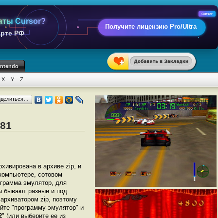
Cursor
аты Cursor?
Получите лицензию Pro/Ultra
арте РФ
intendo
X
Y
Z
оделиться…
X81
рхивирована в архиве zip, и
 компьютере, сотовом
грамма эмулятор, для
ры бывают разные и под
архиватором zip, поэтому
йте "программу-эмулятор" и
2
" (или выберите ее из