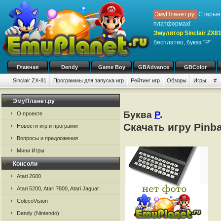
ЭмуПланет.ру:
Старые 
платформах!
Эмулятор Sinclair ZX8
бесплатно, буква "P"
Главная
Dendy
Game Boy
GBAdvance
GBColor
Sinclair ZX-81
Программы для запуска игр
Рейтинг игр
Обзоры
Игры:
#
ЭмуПланет.ру
Буква
P
.
О проекте
Скачать игру Pinba
Новости игр и программ
Вопросы и предложения
Мини Игры
Консоли
Atari 2600
Atari 5200, Atari 7800, Atari Jaguar
ColecoVision
Dendy (Nintendo)