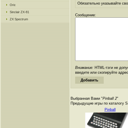
Обязательно указывайте свое
Oric
Sinclair ZX-81
Сообщение:
ZX Spectrum
Внимание:
HTML-тэги не допус
введите или скопируйте адре
Выбранная Вами "
Pinball 2
"
Предыдущие игры по каталогу Si
Pinball