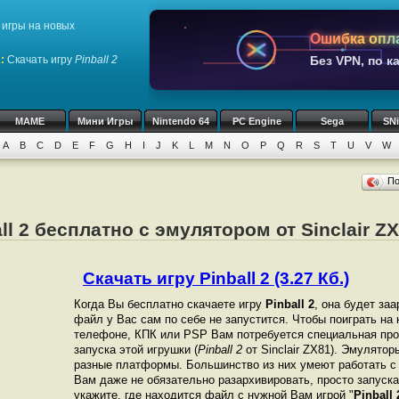
игры на новых
Ошибка опл
1
:
Скачать игру
Pinball 2
Без VPN, по к
MAME
Мини Игры
Nintendo 64
PC Engine
Sega
SN
A
B
C
D
E
F
G
H
I
J
K
L
M
N
O
P
Q
R
S
T
U
V
W
П
ll 2 бесплатно с эмулятором от Sinclair Z
Скачать игру Pinball 2 (3.27 Кб.)
Когда Вы бесплатно скачаете игру
Pinball 2
, она будет заа
файл у Вас сам по себе не запустится. Чтобы поиграть на
телефоне, КПК или PSP Вам потребуется специальная про
запуска этой игрушки (
Pinball 2
от Sinclair ZX81). Эмулято
разные платформы. Большинство из них умеют работать с 
Вам даже не обязательно разархивировать, просто запуска
укажите, где находится файл с нужной Вам игрой "
Pinball 