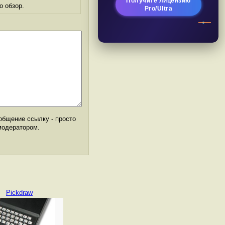
Получите лицензию
о обзор.
Pro/Ultra
общение ссылку - просто
модератором.
Pickdraw