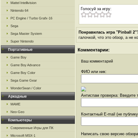
Mattel Intellivision
Голосуй за игру:
Nintendo 64
PC Engine / Turbo Grafx-16
Sega
Понравилась игра "Pinball 2"
Sega Master System
галочкой, что это обзор, а не 
Super Nintendo
Комментарии:
Портативные
Game Boy
Ваш комментарий
Game Boy Advance
ФИО или ник:
Game Boy Color
Sega Game Gear
WonderSwan / Color
Антиспам проверка: Введите т
Аркадные
MAME
Neo-Geo
Контактный E-mail (не публик
Компьютеры
Современные Игры для ПК
Написать свою версию обзора
Microsoft MSX-1