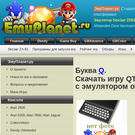
ЭмуПланет.ру:
Старые 
платформах!
Эмулятор Sinclair ZX8
Afstanden Door
бесплатн
Главная
Dendy
Game Boy
GBAdvance
GBColor
Sinclair ZX-81
Программы для запуска игр
Рейтинг игр
Обзоры
Игры:
#
ЭмуПланет.ру
Буква
Q
.
О проекте
Скачать игру Q
Новости игр и программ
с эмулятором от
Вопросы и предложения
Мини Игры
Консоли
Atari 2600
Atari 5200, Atari 7800, Atari Jaguar
ColecoVision
Dendy (Nintendo)