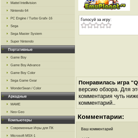
Mattel Intellivision
Nintendo 64
PC Engine / Turbo Grafx-16
Голосуй за игру:
Sega
Sega Master System
Super Nintendo
Портативные
Game Boy
Game Boy Advance
Game Boy Color
Sega Game Gear
Понравилась игра "Q
версию обзора. Для эт
WonderSwan / Color
комментария чуть ниже 
Аркадные
комментарий..
MAME
Neo-Geo
Комментарии:
Компьютеры
Современные Игры для ПК
Ваш комментарий
Microsoft MSX-1