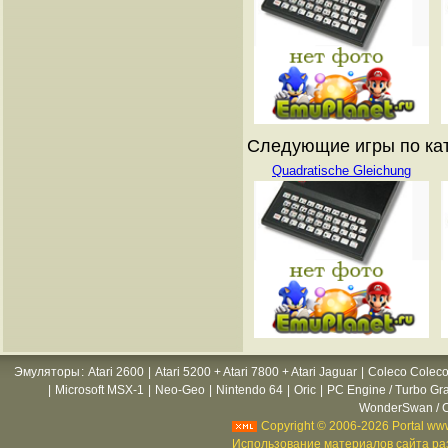
Следующие игры по ката
Quadratische Gleichung
Эмуляторы
:
Atari 2600
|
Atari 5200 + Atari 7800 + Atari Jaguar
|
Coleco Coleco
|
Microsoft MSX-1
|
Neo-Geo
|
Nintendo 64
|
Oric
|
PC Engine / Turbo Gr
WonderSwan / C
Copyright © 2006-2026 Portal www
Использование материалов сайта раз