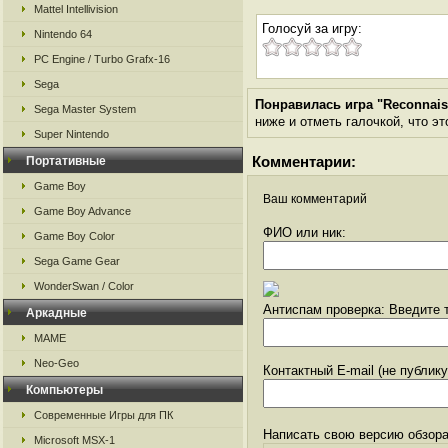
Mattel Intellivision
Голосуй за игру:
Nintendo 64
PC Engine / Turbo Grafx-16
Sega
Понравилась игра "Reconnais
Sega Master System
ниже и отметь галочкой, что эт
Super Nintendo
Комментарии:
Портативные
Game Boy
Ваш комментарий
Game Boy Advance
ФИО или ник:
Game Boy Color
Sega Game Gear
WonderSwan / Color
Антиспам проверка: Введите т
Аркадные
MAME
Neo-Geo
Контактный E-mail (не публик
Компьютеры
Современные Игры для ПК
Написать свою версию обзора
Microsoft MSX-1