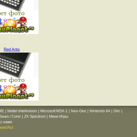
Red Ants
ME
|
Mattel Intellivision
|
Microsoft MSX-1
|
Neo-Geo
|
Nintendo 64
|
Oric
|
wan / Color
|
ZX Spectrum
|
Мини Игры
с нами.
net.Ru!