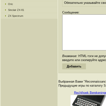
Обязательно указывайте свое
Oric
Sinclair ZX-81
Сообщение:
ZX Spectrum
Внимание:
HTML-тэги не допус
введите или скопируйте адре
Выбранная Вами "
Reconnaissance
Предыдущие игры по каталогу Si
Rechthoek Berekening