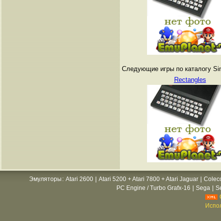
Следующие игры по каталогу Sin
Rectangles
Эмуляторы
:
Atari 2600
|
Atari 5200 + Atari 7800 + Atari Jaguar
|
Colec
PC Engine / Turbo Grafx-16
|
Sega
|
S
Испол