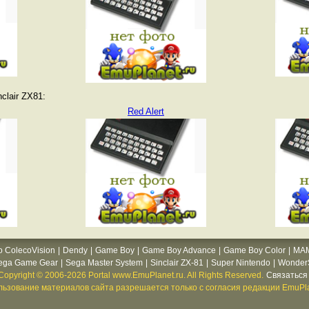
clair ZX81:
Red Alert
o ColecoVision
|
Dendy
|
Game Boy
|
Game Boy Advance
|
Game Boy Color
|
MA
ega Game Gear
|
Sega Master System
|
Sinclair ZX-81
|
Super Nintendo
|
WonderS
Copyright © 2006-2026 Portal www.EmuPlanet.ru. All Rights Reserved.
Связаться 
ьзование материалов сайта разрешается только с согласия редакции EmuPla