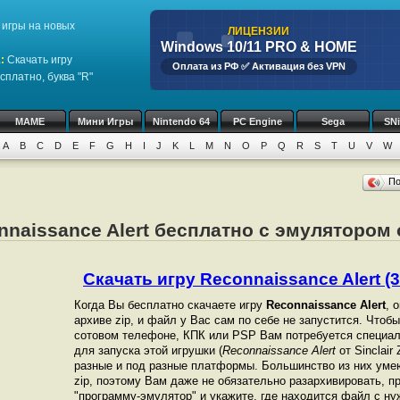
игры на новых
ЛИЦЕНЗИИ
Windows 10/11 PRO & HOME
1
:
Скачать игру
Оплата из РФ ✅ Активация без VPN
сплатно, буква "R"
MAME
Мини Игры
Nintendo 64
PC Engine
Sega
SN
A
B
C
D
E
F
G
H
I
J
K
L
M
N
O
P
Q
R
S
T
U
V
W
П
nnaissance Alert бесплатно с эмулятором о
Скачать игру Reconnaissance Alert (3.
Когда Вы бесплатно скачаете игру
Reconnaissance Alert
, 
архиве zip, и файл у Вас сам по себе не запустится. Чтоб
сотовом телефоне, КПК или PSP Вам потребуется специал
для запуска этой игрушки (
Reconnaissance Alert
от Sinclai
разные и под разные платформы. Большинство из них уме
zip, поэтому Вам даже не обязательно разархивировать, п
"программу-эмулятор" и укажите, где находится файл с ну