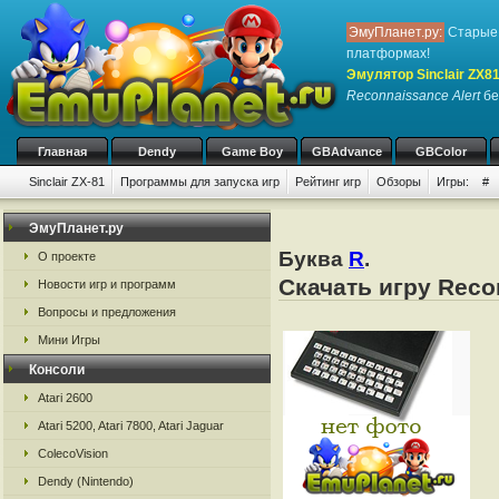
ЭмуПланет.ру:
Старые 
платформах!
Эмулятор Sinclair ZX8
Reconnaissance Alert
бе
Главная
Dendy
Game Boy
GBAdvance
GBColor
Sinclair ZX-81
Программы для запуска игр
Рейтинг игр
Обзоры
Игры:
#
ЭмуПланет.ру
Буква
R
.
О проекте
Скачать игру Reco
Новости игр и программ
Вопросы и предложения
Мини Игры
Консоли
Atari 2600
Atari 5200, Atari 7800, Atari Jaguar
ColecoVision
Dendy (Nintendo)