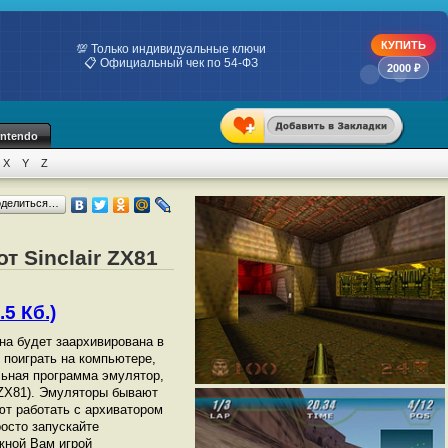
КУПИТЬ
💯 Только индивидуальные ключи
📋 Официальный чек по 54-ФЗ
2000 ₽
intendo
X
Y
Z
оделиться…
т Sinclair ZX81
5 Кб.)
она будет заархивирована в
ы поиграть на компьютере,
ьная программа эмулятор,
r ZX81). Эмуляторы бывают
ют работать с архиватором
росто запускайте
жной Вам игрой