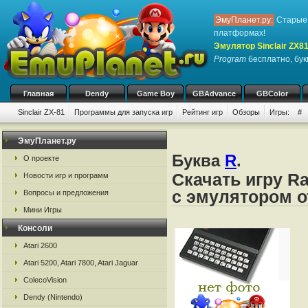
ЭмуПланет.ру:
Старые 
платформах!
Эмулятор Sinclair ZX8
Program
бесплатно, бук
Главная
Dendy
Game Boy
GBAdvance
GBColor
Sinclair ZX-81
Программы для запуска игр
Рейтинг игр
Обзоры
Игры:
#
ЭмуПланет.ру
Буква
R
.
О проекте
Скачать игру R
Новости игр и программ
с эмулятором от
Вопросы и предложения
Мини Игры
Консоли
Atari 2600
Atari 5200, Atari 7800, Atari Jaguar
ColecoVision
Dendy (Nintendo)