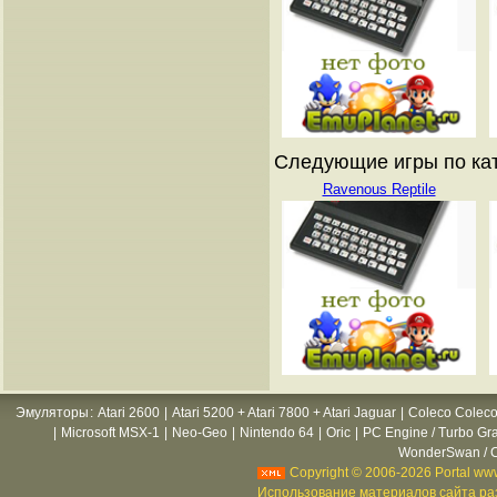
Следующие игры по ката
Ravenous Reptile
Эмуляторы
:
Atari 2600
|
Atari 5200 + Atari 7800 + Atari Jaguar
|
Coleco Coleco
|
Microsoft MSX-1
|
Neo-Geo
|
Nintendo 64
|
Oric
|
PC Engine / Turbo Gr
WonderSwan / C
Copyright © 2006-2026 Portal www
Использование материалов сайта раз