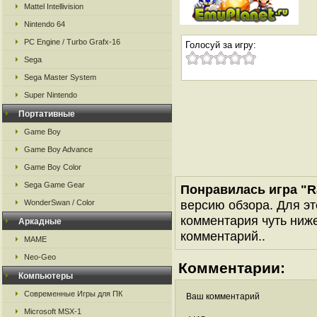
Mattel Intellivision
Nintendo 64
PC Engine / Turbo Grafx-16
Голосуй за игру:
Sega
Sega Master System
Super Nintendo
Портативные
Game Boy
Game Boy Advance
Game Boy Color
Sega Game Gear
Понравилась игра "R
версию обзора. Для эт
WonderSwan / Color
комментария чуть ниже 
Аркадные
комментарий..
MAME
Neo-Geo
Комментарии:
Компьютеры
Современные Игры для ПК
Ваш комментарий
Microsoft MSX-1