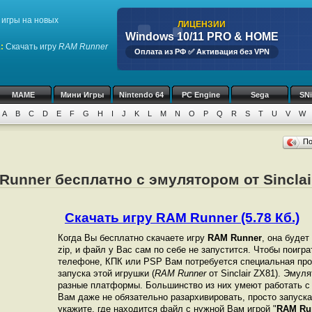
игры на новых
ЛИЦЕНЗИИ
Windows 10/11 PRO & HOME
1
:
Скачать игру
RAM Runner
Оплата из РФ ✅ Активация без VPN
MAME
Мини Игры
Nintendo 64
PC Engine
Sega
SN
A
B
C
D
E
F
G
H
I
J
K
L
M
N
O
P
Q
R
S
T
U
V
W
П
Runner бесплатно с эмулятором от Sinclai
Скачать игру RAM Runner (5.78 Кб.)
Когда Вы бесплатно скачаете игру
RAM Runner
, она будет
zip, и файл у Вас сам по себе не запустится. Чтобы поигр
телефоне, КПК или PSP Вам потребуется специальная про
запуска этой игрушки (
RAM Runner
от Sinclair ZX81). Эмул
разные платформы. Большинство из них умеют работать с 
Вам даже не обязательно разархивировать, просто запуска
укажите, где находится файл с нужной Вам игрой "
RAM Ru