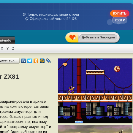
КУПИТЬ
💯 Только индивидуальные ключи
📋 Официальный чек по 54-ФЗ
2000 ₽
intendo
X
Y
Z
оделиться…
r ZX81
 заархивирована в архиве
ать на компьютере, сотовом
грамма эмулятор, для
яторы бывают разные и под
архиватором zip, поэтому
йте "программу-эмулятор" и
nner
" (или выберите ее из