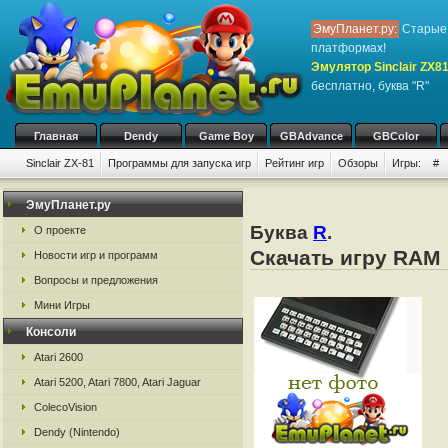
ЭмуПланет.ру:
Старые 
платформах!
Эмулятор Sinclair ZX8
бесплатно, буква "R"
Главная
Dendy
Game Boy
GBAdvance
GBColor
Sinclair ZX-81
Программы для запуска игр
Рейтинг игр
Обзоры
Игры:
#
ЭмуПланет.ру
Буква
R
.
О проекте
Скачать игру RAM 
Новости игр и программ
Вопросы и предложения
Мини Игры
Консоли
Atari 2600
Atari 5200, Atari 7800, Atari Jaguar
ColecoVision
Dendy (Nintendo)