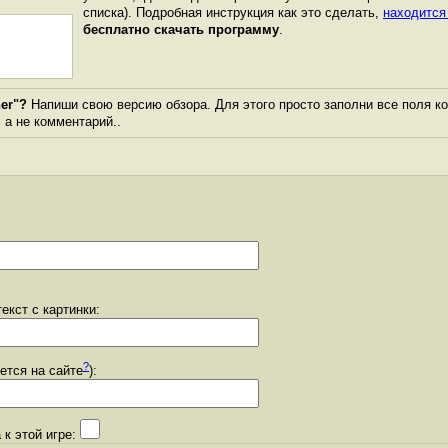
списка). Подробная инструкция как это сделать,
находится
бесплатно скачать программу
.
er"?
Напиши свою версию обзора. Для этого просто заполни все поля к
, а не комментарий..
екст с картинки:
?
уется на сайте
):
 к этой игре: