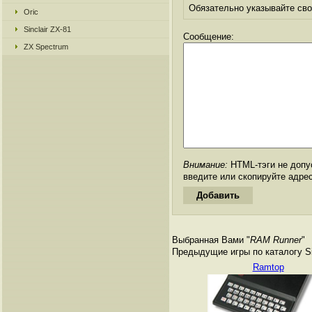
Обязательно указывайте свое
Oric
Sinclair ZX-81
Сообщение:
ZX Spectrum
Внимание:
HTML-тэги не допус
введите или скопируйте адре
Выбранная Вами "
RAM Runner
"
Предыдущие игры по каталогу Si
Ramtop