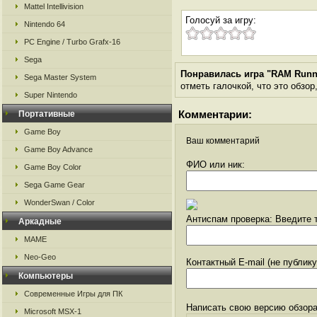
Mattel Intellivision
Голосуй за игру:
Nintendo 64
PC Engine / Turbo Grafx-16
Sega
Понравилась игра "RAM Runn
Sega Master System
отметь галочкой, что это обзор
Super Nintendo
Комментарии:
Портативные
Game Boy
Ваш комментарий
Game Boy Advance
ФИО или ник:
Game Boy Color
Sega Game Gear
WonderSwan / Color
Антиспам проверка: Введите т
Аркадные
MAME
Neo-Geo
Контактный E-mail (не публик
Компьютеры
Современные Игры для ПК
Написать свою версию обзора
Microsoft MSX-1