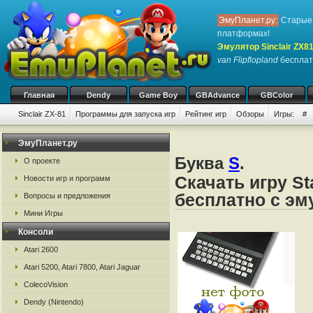
ЭмуПланет.ру:
Старые 
платформах!
Эмулятор Sinclair ZX8
van Flipflopland
бесплатн
Главная
Dendy
Game Boy
GBAdvance
GBColor
Sinclair ZX-81
Программы для запуска игр
Рейтинг игр
Обзоры
Игры:
#
ЭмуПланет.ру
Буква
S
.
О проекте
Скачать игру St
Новости игр и программ
бесплатно с эму
Вопросы и предложения
Мини Игры
Консоли
Atari 2600
Atari 5200, Atari 7800, Atari Jaguar
ColecoVision
Dendy (Nintendo)