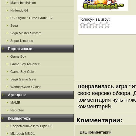
Mattel Intellivision
Nintendo 64
PC Engine / Turbo Grafx-16
Голосуй за игру:
Sega
Sega Master System
Super Nintendo
Портативные
Game Boy
Game Boy Advance
Game Boy Color
Sega Game Gear
Понравилась игра "St
WonderSwan / Color
свою версию обзора. Д
Аркадные
комментария чуть ниже 
MAME
комментарий..
Neo-Geo
Компьютеры
Комментарии:
Современные Игры для ПК
Ваш комментарий
Microsoft MSX-1