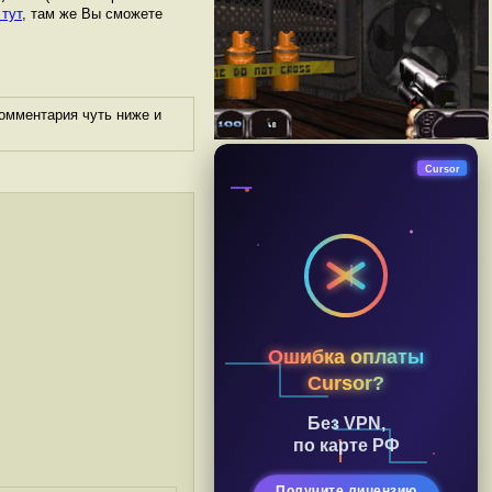
 тут
, там же Вы сможете
омментария чуть ниже и
Cursor
Ошибка оплаты
Cursor?
Без VPN,
по карте РФ
Получите лицензию