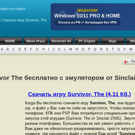
игры на новых
ЛИЦЕНЗИИ
Windows 10/11 PRO & HOME
1
:
Скачать игру
Survivor, The
Оплата из РФ ✅ Активация без VPN
MAME
Мини Игры
Nintendo 64
PC Engine
Sega
SN
A
B
C
D
E
F
G
H
I
J
K
L
M
N
O
P
Q
R
S
T
U
V
W
П
vor The бесплатно с эмулятором от Sincla
Скачать игру Survivor, The (4.11 Кб.)
Когда Вы бесплатно скачаете игру
Survivor, The
, она буде
zip, и файл у Вас сам по себе не запустится. Чтобы поигр
телефоне, КПК или PSP Вам потребуется специальная про
запуска этой игрушки (
Survivor, The
от Sinclair ZX81). Эму
разные платформы. Большинство из них умеют работать с 
Вам даже не обязательно разархивировать, просто запуска
укажите, где находится файл с нужной Вам игрой "
Survivo