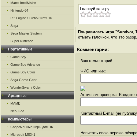
Mattel Intellivision
Голосуй за игру:
Nintendo 64
PC Engine / Turbo Grafx-16
Sega
Понравилась игра "Survivor, 
Sega Master System
отметь галочкой, что это обзор
Super Nintendo
Комментарии:
Портативные
Game Boy
Ваш комментарий
Game Boy Advance
ФИО или ник:
Game Boy Color
Sega Game Gear
WonderSwan / Color
Антиспам проверка: Введите т
Аркадные
MAME
Neo-Geo
Контактный E-mail (не публик
Компьютеры
Современные Игры для ПК
Написать свою версию обзора
Microsoft MSX-1