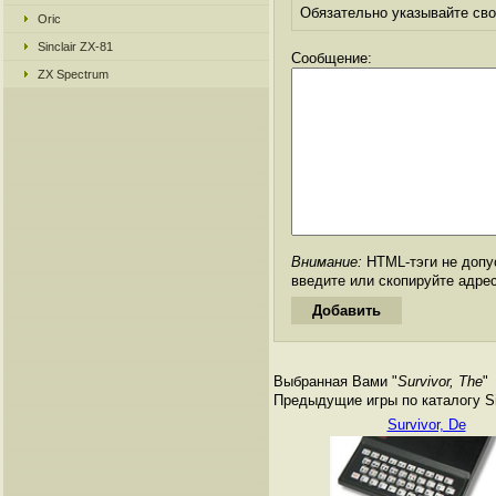
Обязательно указывайте свое
Oric
Sinclair ZX-81
Сообщение:
ZX Spectrum
Внимание:
HTML-тэги не допус
введите или скопируйте адре
Выбранная Вами "
Survivor, The
"
Предыдущие игры по каталогу Si
Survivor, De