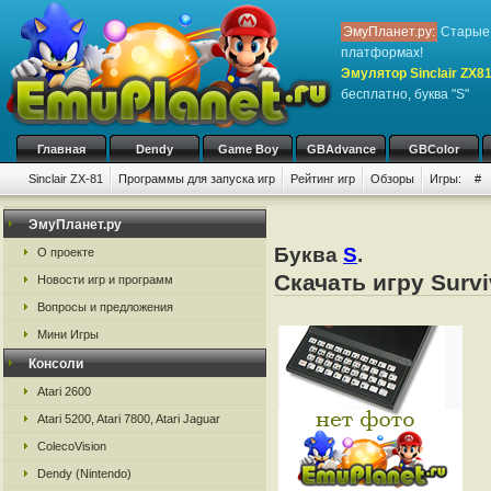
ЭмуПланет.ру:
Старые 
платформах!
Эмулятор Sinclair ZX8
бесплатно, буква "S"
Главная
Dendy
Game Boy
GBAdvance
GBColor
Sinclair ZX-81
Программы для запуска игр
Рейтинг игр
Обзоры
Игры:
#
ЭмуПланет.ру
Буква
S
.
О проекте
Скачать игру Survi
Новости игр и программ
Вопросы и предложения
Мини Игры
Консоли
Atari 2600
Atari 5200, Atari 7800, Atari Jaguar
ColecoVision
Dendy (Nintendo)