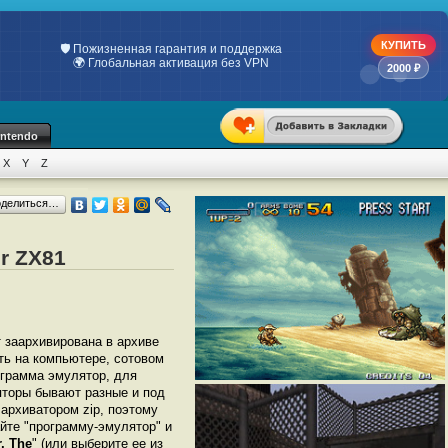
КУПИТЬ
💯 Только индивидуальные ключи
📋 Официальный чек по 54-ФЗ
2000 ₽
intendo
X
Y
Z
оделиться…
ir ZX81
т заархивирована в архиве
ать на компьютере, сотовом
грамма эмулятор, для
ляторы бывают разные и под
архиватором zip, поэтому
йте "программу-эмулятор" и
r, The
" (или выберите ее из