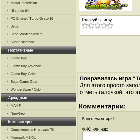
Mattel Intellivision
Nintendo 64
PC Engine / Turbo Grafx-16
Голосуй за игру:
Sega
Sega Master System
Super Nintendo
Портативные
Game Boy
Game Boy Advance
Game Boy Color
Понравилась игра "T
Sega Game Gear
Для этого просто запо
WonderSwan / Color
отметь галочкой, что э
Аркадные
Комментарии:
MAME
Neo-Geo
Ваш комментарий
Компьютеры
ФИО или ник:
Современные Игры для ПК
Microsoft MSX-1