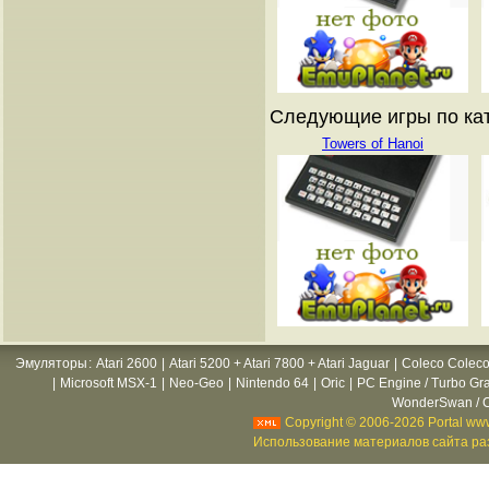
Следующие игры по ката
Towers of Hanoi
Эмуляторы
:
Atari 2600
|
Atari 5200 + Atari 7800 + Atari Jaguar
|
Coleco Coleco
|
Microsoft MSX-1
|
Neo-Geo
|
Nintendo 64
|
Oric
|
PC Engine / Turbo Gr
WonderSwan / C
Copyright © 2006-2026 Portal www
Использование материалов сайта раз