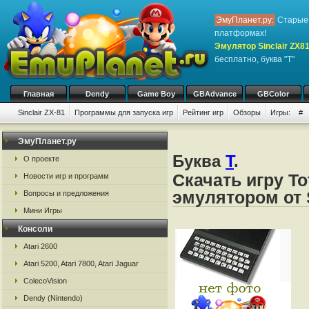
ЭмуПланет.ру:
Старые 
платформах!
Эмулятор Sinclair ZX8
бесплатно, буква "T"
Главная
Dendy
Game Boy
GBAdvance
GBColor
Sinclair ZX-81
Программы для запуска игр
Рейтинг игр
Обзоры
Игры:
#
ЭмуПланет.ру
Буква
T
.
О проекте
Скачать игру To
Новости игр и программ
эмулятором от S
Вопросы и предложения
Мини Игры
Консоли
Atari 2600
Atari 5200, Atari 7800, Atari Jaguar
ColecoVision
Dendy (Nintendo)