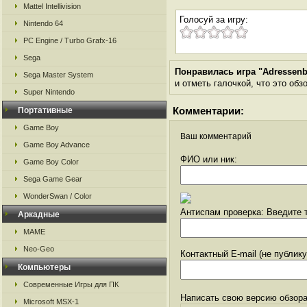
Mattel Intellivision
Голосуй за игру:
Nintendo 64
PC Engine / Turbo Grafx-16
Sega
Понравилась игра "Adressenb
Sega Master System
и отметь галочкой, что это обз
Super Nintendo
Комментарии:
Портативные
Game Boy
Ваш комментарий
Game Boy Advance
ФИО или ник:
Game Boy Color
Sega Game Gear
WonderSwan / Color
Антиспам проверка: Введите т
Аркадные
MAME
Neo-Geo
Контактный E-mail (не публик
Компьютеры
Современные Игры для ПК
Написать свою версию обзора
Microsoft MSX-1