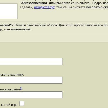
"
Adressenbestand
" (или выберите ее из списка). Подробная
сделать,
находится тут
, там же Вы сможете
бесплатно ск
estand"?
Напиши свою версию обзора. Для этого просто заполни все по
ор, а не комментарий..
екст с картинки:
?
уется на сайте
):
 к этой игре: