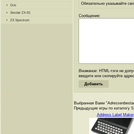
Обязательно указывайте свое
Oric
Sinclair ZX-81
Сообщение:
ZX Spectrum
Внимание:
HTML-тэги не допус
введите или скопируйте адре
Выбранная Вами "
Adressenbesta
Предыдущие игры по каталогу Si
Address Label Maker