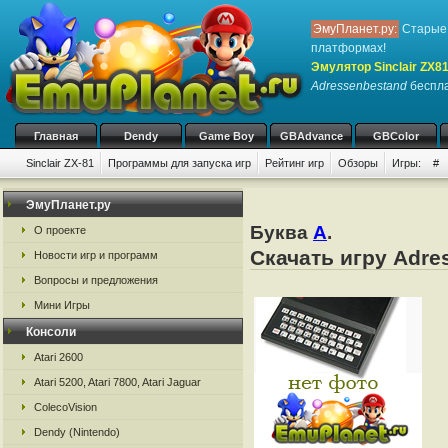
ЭмуПланет.ру:
Старые 
платформах!
Эмулятор Sinclair ZX8
Adressenbestand
беспла
Главная
Dendy
Game Boy
GBAdvance
GBColor
Sinclair ZX-81
Программы для запуска игр
Рейтинг игр
Обзоры
Игры:
#
ЭмуПланет.ру
Буква
A
.
О проекте
Скачать игру Adre
Новости игр и программ
Вопросы и предложения
Мини Игры
Консоли
Atari 2600
Atari 5200, Atari 7800, Atari Jaguar
ColecoVision
Dendy (Nintendo)