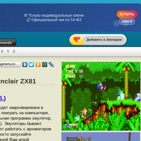
КУПИТЬ
💯 Только индивидуальные ключи
📋 Официальный чек по 54-ФЗ
2000 ₽
intendo
X
Y
Z
оделиться…
nclair ZX81
.)
будет заархивирована в
ы поиграть на компьютере,
ьная программа эмулятор,
81). Эмуляторы бывают
ют работать с архиватором
росто запускайте
жной Вам игрой