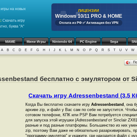
игры на новых
ЛИЦЕНЗИИ
Windows 10/11 PRO & HOME
1
:
Скачать игру
Оплата из РФ ✅ Активация без VPN
тно, буква "A"
MAME
Мини Игры
Nintendo 64
PC Engine
Sega
SN
A
B
C
D
E
F
G
H
I
J
K
L
M
N
O
P
Q
R
S
T
U
V
W
П
ssenbestand бесплатно с эмулятором от Si
Скачать игру Adressenbestand (3.5 Кб
Когда Вы бесплатно скачаете игру
Adressenbestand
, она 
архиве zip, и файл у Вас сам по себе не запустится. Чтоб
сотовом телефоне, КПК или PSP Вам потребуется специал
для запуска этой игрушки (
Adressenbestand
от Sinclair ZX
разные и под разные платформы. Большинство из них уме
zip, поэтому Вам даже не обязательно разархивировать, п
"программу-эмулятор" и укажите, где находится файл с ну