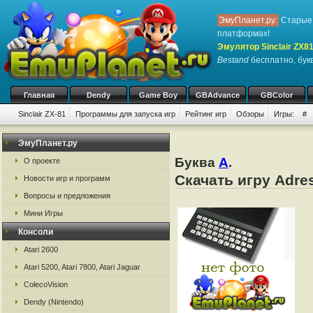
ЭмуПланет.ру:
Старые 
платформах!
Эмулятор Sinclair ZX8
Bestand
бесплатно, букв
Главная
Dendy
Game Boy
GBAdvance
GBColor
Sinclair ZX-81
Программы для запуска игр
Рейтинг игр
Обзоры
Игры:
#
ЭмуПланет.ру
Буква
A
.
О проекте
Скачать игру Adre
Новости игр и программ
Вопросы и предложения
Мини Игры
Консоли
Atari 2600
Atari 5200, Atari 7800, Atari Jaguar
ColecoVision
Dendy (Nintendo)