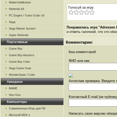
Mattel Intellivision
Голосуй за игру:
Nintendo 64
PC Engine / Turbo Grafx-16
Sega
Понравилась игра "Adressen 
Sega Master System
и отметь галочкой, что это обз
Super Nintendo
Комментарии:
Портативные
Game Boy
Ваш комментарий
Game Boy Advance
ФИО или ник:
Game Boy Color
Sega Game Gear
WonderSwan / Color
Антиспам проверка: Введите т
Аркадные
MAME
Neo-Geo
Контактный E-mail (не публик
Компьютеры
Современные Игры для ПК
Написать свою версию обзора
Microsoft MSX-1