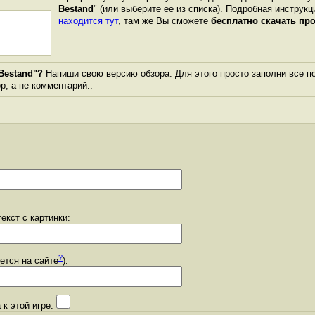
Bestand
" (или выберите ее из списка). Подробная инструкц
находится тут
, там же Вы сможете
бесплатно скачать пр
Bestand"?
Напиши свою версию обзора. Для этого просто заполни все п
ор, а не комментарий..
екст с картинки:
?
уется на сайте
):
 к этой игре: