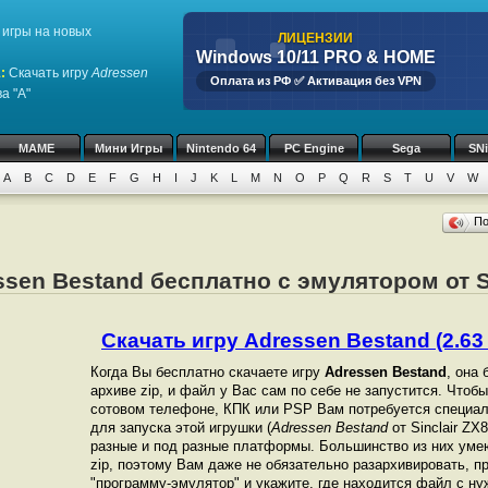
игры на новых
ЛИЦЕНЗИИ
Windows 10/11 PRO & HOME
1
:
Скачать игру
Adressen
Оплата из РФ ✅ Активация без VPN
а "A"
MAME
Мини Игры
Nintendo 64
PC Engine
Sega
SN
A
B
C
D
E
F
G
H
I
J
K
L
M
N
O
P
Q
R
S
T
U
V
W
П
ssen Bestand бесплатно с эмулятором от S
Скачать игру Adressen Bestand (2.63 
Когда Вы бесплатно скачаете игру
Adressen Bestand
, она
архиве zip, и файл у Вас сам по себе не запустится. Чтоб
сотовом телефоне, КПК или PSP Вам потребуется специал
для запуска этой игрушки (
Adressen Bestand
от Sinclair ZX
разные и под разные платформы. Большинство из них уме
zip, поэтому Вам даже не обязательно разархивировать, п
"программу-эмулятор" и укажите, где находится файл с ну