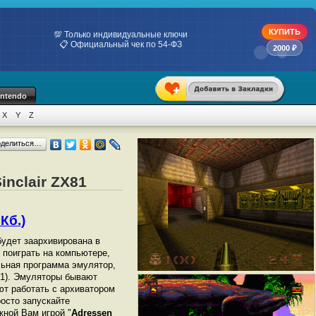
КУПИТЬ
💯 Только индивидуальные ключи
📋 Официальный чек по 54-ФЗ
2000 ₽
intendo
X
Y
Z
оделиться…
inclair ZX81
Кб.)
 будет заархивирована в
ы поиграть на компьютере,
ьная программа эмулятор,
81). Эмуляторы бывают
ют работать с архиватором
росто запускайте
жной Вам игрой "
Adressen