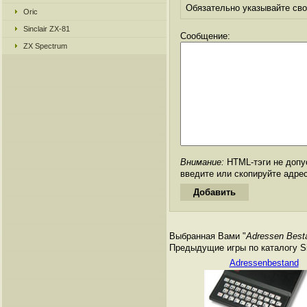
Обязательно указывайте свое
Oric
Sinclair ZX-81
Сообщение:
ZX Spectrum
Внимание:
HTML-тэги не допус
введите или скопируйте адре
Выбранная Вами "
Adressen Best
Предыдущие игры по каталогу Si
Adressenbestand