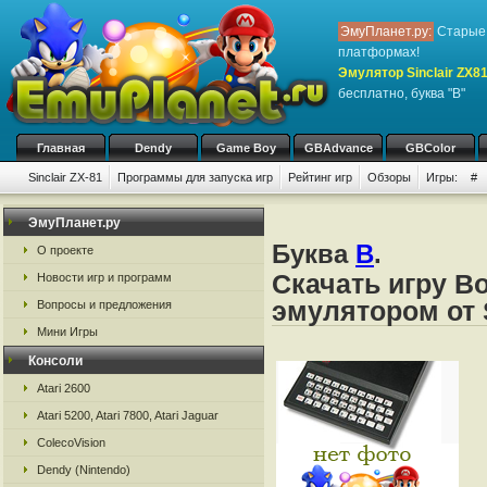
ЭмуПланет.ру:
Старые 
платформах!
Эмулятор Sinclair ZX8
бесплатно, буква "B"
Главная
Dendy
Game Boy
GBAdvance
GBColor
Sinclair ZX-81
Программы для запуска игр
Рейтинг игр
Обзоры
Игры:
#
ЭмуПланет.ру
Буква
B
.
О проекте
Скачать игру Bo
Новости игр и программ
эмулятором от S
Вопросы и предложения
Мини Игры
Консоли
Atari 2600
Atari 5200, Atari 7800, Atari Jaguar
ColecoVision
Dendy (Nintendo)