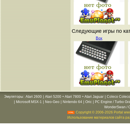
Следующие игры по ката
Box
Эмуляторы
:
Atari 2600
|
Atari 5200 + Atari 7800 + Atari Jaguar
|
Coleco Coleco
|
Microsoft MSX-1
|
Neo-Geo
|
Nintendo 64
|
Oric
|
PC Engine / Turbo Gr
WonderSwan / C
Copyright © 2006-2026 Portal www
Использование материалов сайта раз