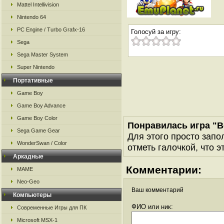
Mattel Intellivision
Nintendo 64
PC Engine / Turbo Grafx-16
Голосуй за игру:
Sega
Sega Master System
Super Nintendo
Портативные
Game Boy
Game Boy Advance
Game Boy Color
Понравилась игра "B
Sega Game Gear
Для этого просто запо
WonderSwan / Color
отметь галочкой, что э
Аркадные
Комментарии:
MAME
Neo-Geo
Ваш комментарий
Компьютеры
ФИО или ник:
Современные Игры для ПК
Microsoft MSX-1