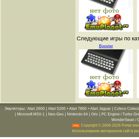
Следующие игры по ката
Booster
Эмуляторы
:
Atari 2600
|
Atari 5200 + Atari 7800 + Atari Jaguar
|
Coleco Coleco
|
Microsoft MSX-1
|
Neo-Geo
|
Nintendo 64
|
Oric
|
PC Engine / Turbo Gr
WonderSwan / C
Copyright © 2006-2026 Portal www
Использование материалов сайта раз