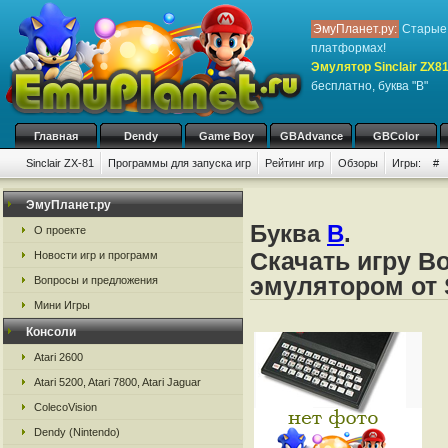
ЭмуПланет.ру:
Старые 
платформах!
Эмулятор Sinclair ZX8
бесплатно, буква "B"
Главная
Dendy
Game Boy
GBAdvance
GBColor
Sinclair ZX-81
Программы для запуска игр
Рейтинг игр
Обзоры
Игры:
#
ЭмуПланет.ру
Буква
B
.
О проекте
Скачать игру B
Новости игр и программ
эмулятором от S
Вопросы и предложения
Мини Игры
Консоли
Atari 2600
Atari 5200, Atari 7800, Atari Jaguar
ColecoVision
Dendy (Nintendo)