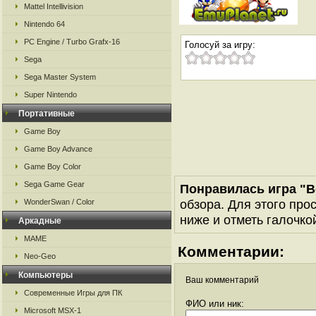
Mattel Intellivision
Nintendo 64
PC Engine / Turbo Grafx-16
Голосуй за игру:
Sega
Sega Master System
Super Nintendo
Портативные
Game Boy
Game Boy Advance
Game Boy Color
Sega Game Gear
Понравилась игра "
обзора. Для этого про
WonderSwan / Color
ниже и отметь галочкой
Аркадные
MAME
Комментарии:
Neo-Geo
Компьютеры
Ваш комментарий
Современные Игры для ПК
ФИО или ник:
Microsoft MSX-1