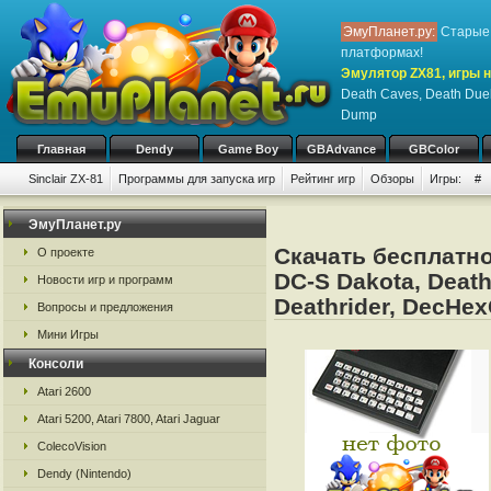
ЭмуПланет.ру:
Старые 
платформах!
Эмулятор ZX81, игры н
Death Caves, Death Duel
Dump
Главная
Dendy
Game Boy
GBAdvance
GBColor
Sinclair ZX-81
Программы для запуска игр
Рейтинг игр
Обзоры
Игры:
#
ЭмуПланет.ру
Скачать бесплатно 
О проекте
DC-S Dakota, Death
Новости игр и программ
Deathrider, DecHe
Вопросы и предложения
Мини Игры
Консоли
Atari 2600
Atari 5200, Atari 7800, Atari Jaguar
ColecoVision
Dendy (Nintendo)