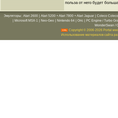
польза от него будет больша
Эмуляторы
:
Atari 2600
|
Atari 5200 + Atari 7800 + Atari Jaguar
|
Coleco Coleco
|
Microsoft MSX-1
|
Neo-Geo
|
Nintendo 64
|
Oric
|
PC Engine / Turbo Gr
WonderSwan / C
Copyright © 2006-2026 Portal www
Использование материалов сайта раз