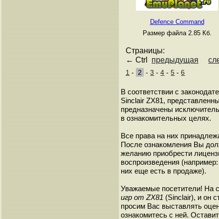
Defence Command
Размер файла 2.85 Кб.
Страницы:
← Ctrl
предыдущая
сл
1
-
2
-
3
-
4
-
5
-
6
В соответствии с законодат
Sinclair ZX81, представленны
предназначены исключитель
в ознакомительных целях.
Все права на них принадлежа
После ознакомления Вы дол
желанию приобрести лиценз
воспроизведения (например: 
них еще есть в продаже).
Уважаемые посетители! На 
игр от ZX81
(Sinclair), и о
просим Вас выставлять оценк
ознакомитесь с ней. Оставить