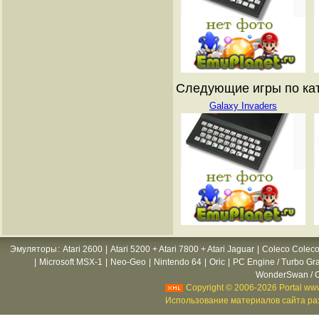
Следующие игры по ката
Galaxy Invaders
Эмуляторы
:
Atari 2600
|
Atari 5200 + Atari 7800 + Atari Jaguar
|
Coleco Coleco
|
Microsoft MSX-1
|
Neo-Geo
|
Nintendo 64
|
Oric
|
PC Engine / Turbo Gr
WonderSwan / C
Copyright © 2006-2026 Portal www
Использование материалов сайта раз