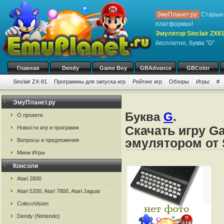
ЭмуПланет.ру:
Старые 
платформах!
Эмулятор Sinclair ZX8
бесплатно, буква "G"
Главная
Dendy
Game Boy
GBAdvance
GBColor
Sinclair ZX-81
Программы для запуска игр
Рейтинг игр
Обзоры
Игры:
#
ЭмуПланет.ру
Буква
G
.
О проекте
Скачать игру Ga
Новости игр и программ
эмулятором от S
Вопросы и предложения
Мини Игры
Консоли
Atari 2600
Atari 5200, Atari 7800, Atari Jaguar
ColecoVision
Dendy (Nintendo)