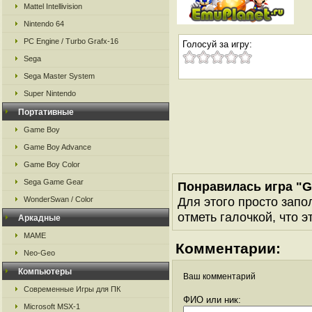
Mattel Intellivision
Nintendo 64
PC Engine / Turbo Grafx-16
Голосуй за игру:
Sega
Sega Master System
Super Nintendo
Портативные
Game Boy
Game Boy Advance
Game Boy Color
Sega Game Gear
Понравилась игра "G
Для этого просто запо
WonderSwan / Color
отметь галочкой, что э
Аркадные
MAME
Комментарии:
Neo-Geo
Компьютеры
Ваш комментарий
Современные Игры для ПК
ФИО или ник:
Microsoft MSX-1