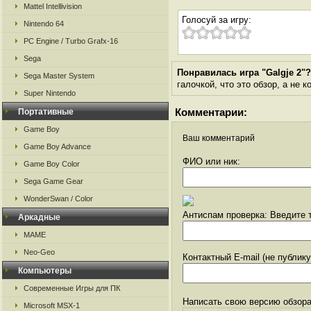
Mattel Intellivision
Голосуй за игру:
Nintendo 64
PC Engine / Turbo Grafx-16
Sega
Понравилась игра "Galgje 2"?
Sega Master System
галочкой, что это обзор, а не 
Super Nintendo
Комментарии:
Портативные
Game Boy
Ваш комментарий
Game Boy Advance
ФИО или ник:
Game Boy Color
Sega Game Gear
WonderSwan / Color
Антиспам проверка: Введите т
Аркадные
MAME
Neo-Geo
Контактный E-mail (не публик
Компьютеры
Современные Игры для ПК
Написать свою версию обзора
Microsoft MSX-1