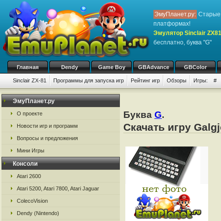
ЭмуПланет.ру:
Старые 
платформах!
Эмулятор Sinclair ZX8
бесплатно, буква "G"
Главная
Dendy
Game Boy
GBAdvance
GBColor
Sinclair ZX-81
Программы для запуска игр
Рейтинг игр
Обзоры
Игры:
#
ЭмуПланет.ру
Буква
G
.
О проекте
Скачать игру Galgj
Новости игр и программ
Вопросы и предложения
Мини Игры
Консоли
Atari 2600
Atari 5200, Atari 7800, Atari Jaguar
ColecoVision
Dendy (Nintendo)