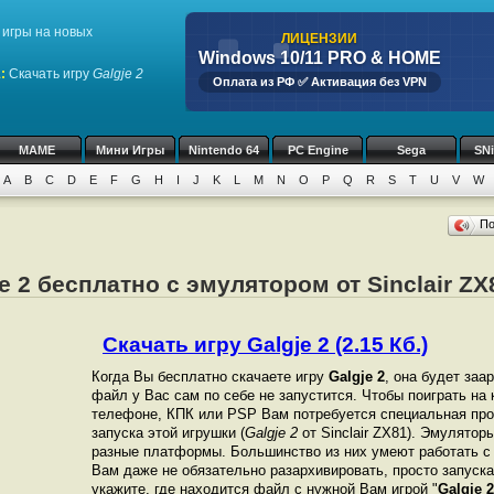
игры на новых
ЛИЦЕНЗИИ
Windows 10/11 PRO & HOME
1
:
Скачать игру
Galgje 2
Оплата из РФ ✅ Активация без VPN
MAME
Мини Игры
Nintendo 64
PC Engine
Sega
SN
A
B
C
D
E
F
G
H
I
J
K
L
M
N
O
P
Q
R
S
T
U
V
W
П
e 2 бесплатно с эмулятором от Sinclair ZX
Скачать игру Galgje 2 (2.15 Кб.)
Когда Вы бесплатно скачаете игру
Galgje 2
, она будет заа
файл у Вас сам по себе не запустится. Чтобы поиграть на
телефоне, КПК или PSP Вам потребуется специальная про
запуска этой игрушки (
Galgje 2
от Sinclair ZX81). Эмулятор
разные платформы. Большинство из них умеют работать с 
Вам даже не обязательно разархивировать, просто запуска
укажите, где находится файл с нужной Вам игрой "
Galgje 2