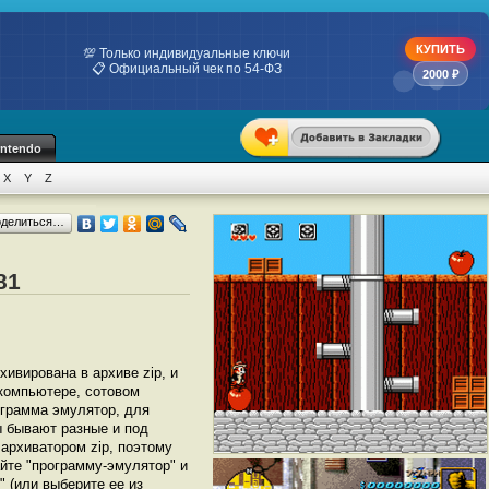
КУПИТЬ
💯 Только индивидуальные ключи
📋 Официальный чек по 54-ФЗ
2000 ₽
intendo
X
Y
Z
оделиться…
81
рхивирована в архиве zip, и
 компьютере, сотовом
грамма эмулятор, для
ы бывают разные и под
архиватором zip, поэтому
йте "программу-эмулятор" и
" (или выберите ее из