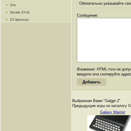
Обязательно указывайте свое
Oric
Sinclair ZX-81
Сообщение:
ZX Spectrum
Внимание:
HTML-тэги не допус
введите или скопируйте адре
Выбранная Вами "
Galgje 2
"
Предыдущие игры по каталогу Si
Galaxy Warrior