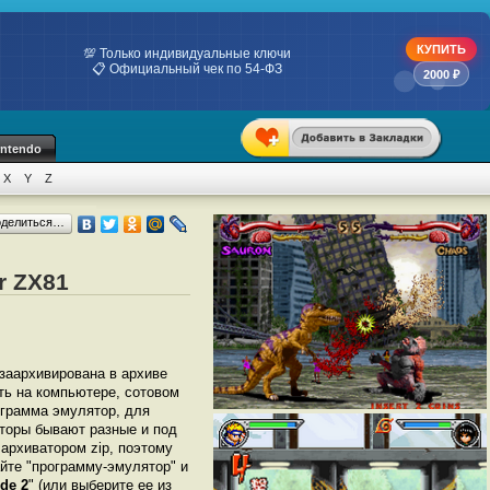
КУПИТЬ
💯 Только индивидуальные ключи
📋 Официальный чек по 54-ФЗ
2000 ₽
intendo
X
Y
Z
оделиться…
r ZX81
 заархивирована в архиве
ать на компьютере, сотовом
грамма эмулятор, для
яторы бывают разные и под
архиватором zip, поэтому
йте "программу-эмулятор" и
de 2
" (или выберите ее из