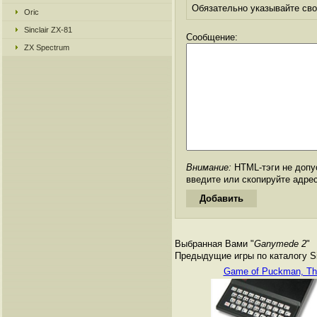
Обязательно указывайте свое
Oric
Sinclair ZX-81
Сообщение:
ZX Spectrum
Внимание:
HTML-тэги не допус
введите или скопируйте адре
Выбранная Вами "
Ganymede 2
"
Предыдущие игры по каталогу Si
Game of Puckman, Th