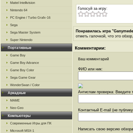
Mattel Intellivision
Голосуй за игру:
Nintendo 64
PC Engine / Turbo Grafx-16
Sega
Понравилась игра "Ganymede
Sega Master System
отметь галочкой, что это обзор
Super Nintendo
Комментарии:
Портативные
Game Boy
Ваш комментарий
Game Boy Advance
ФИО или ник:
Game Boy Color
Sega Game Gear
WonderSwan / Color
Антиспам проверка: Введите т
Аркадные
MAME
Neo-Geo
Контактный E-mail (не публик
Компьютеры
Современные Игры для ПК
Написать свою версию обзора
Microsoft MSX-1