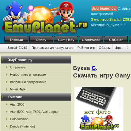
ЭмуПланет.ру:
Старые 
платформах!
Эмулятор Sinclair ZX8
бесплатно, буква "G"
Главная
Dendy
Game Boy
GBAdvance
GBColor
Sinclair ZX-81
Программы для запуска игр
Рейтинг игр
Обзоры
Игры:
#
ЭмуПланет.ру
Буква
G
.
О проекте
Скачать игру Gany
Новости игр и программ
Вопросы и предложения
Мини Игры
Консоли
Atari 2600
Atari 5200, Atari 7800, Atari Jaguar
ColecoVision
Dendy (Nintendo)