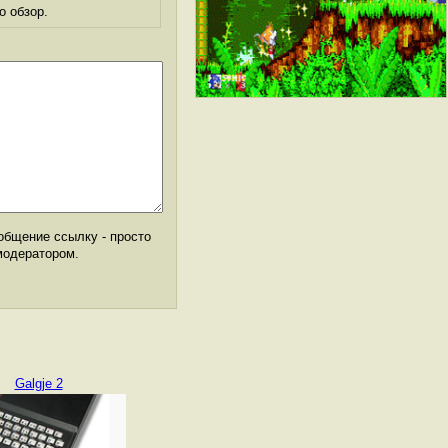
о обзор.
общение ссылку - просто
модератором.
Galgje 2