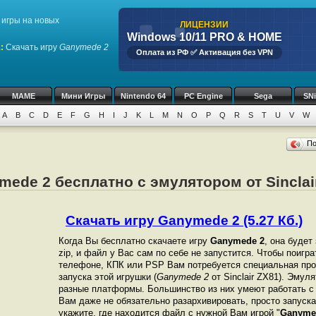
игры на новых
ЛИЦЕНЗИИ
Windows 10/11 PRO & HOME
1
:
Скачать игру
Ganymede 2
Оплата из РФ ✅ Активация без VPN
MAME
Мини Игры
Nintendo 64
PC Engine
Sega
SN
A
B
C
D
E
F
G
H
I
J
K
L
M
N
O
P
Q
R
S
T
U
V
W
П
mede 2 бесплатно с эмулятором от Sinclai
Скачать игру Ganymede 2 (5.27 Кб.)
Когда Вы бесплатно скачаете игру
Ganymede 2
, она будет
zip, и файл у Вас сам по себе не запустится. Чтобы поигр
телефоне, КПК или PSP Вам потребуется специальная про
запуска этой игрушки (
Ganymede 2
от Sinclair ZX81). Эмул
разные платформы. Большинство из них умеют работать с 
Вам даже не обязательно разархивировать, просто запуска
укажите, где находится файл с нужной Вам игрой "
Ganyme