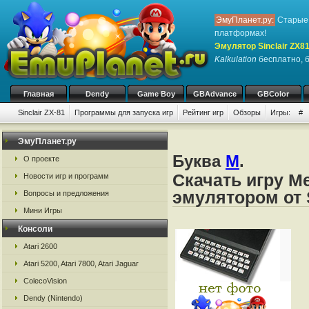
ЭмуПланет.ру:
Старые 
платформах!
Эмулятор Sinclair ZX8
Kalkulation
бесплатно, б
Главная
Dendy
Game Boy
GBAdvance
GBColor
Sinclair ZX-81
Программы для запуска игр
Рейтинг игр
Обзоры
Игры:
#
ЭмуПланет.ру
Буква
M
.
О проекте
Скачать игру Me
Новости игр и программ
эмулятором от S
Вопросы и предложения
Мини Игры
Консоли
Atari 2600
Atari 5200, Atari 7800, Atari Jaguar
ColecoVision
Dendy (Nintendo)