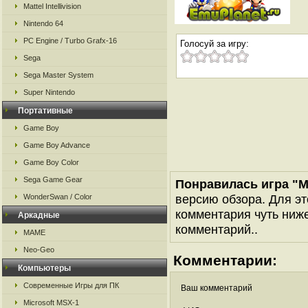
Mattel Intellivision
Nintendo 64
PC Engine / Turbo Grafx-16
Голосуй за игру:
Sega
Sega Master System
Super Nintendo
Портативные
Game Boy
Game Boy Advance
Game Boy Color
Sega Game Gear
Понравилась игра "Me
версию обзора. Для эт
WonderSwan / Color
комментария чуть ниже 
Аркадные
комментарий..
MAME
Neo-Geo
Комментарии:
Компьютеры
Современные Игры для ПК
Ваш комментарий
Microsoft MSX-1