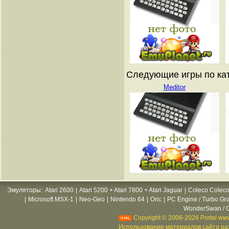
Следующие игры по ката
Meditor
Эмуляторы
:
Atari 2600
|
Atari 5200 + Atari 7800 + Atari Jaguar
|
Coleco Coleco
|
Microsoft MSX-1
|
Neo-Geo
|
Nintendo 64
|
Oric
|
PC Engine / Turbo Gr
WonderSwan / C
Copyright © 2006-2026 Portal www
Использование материалов сайта раз