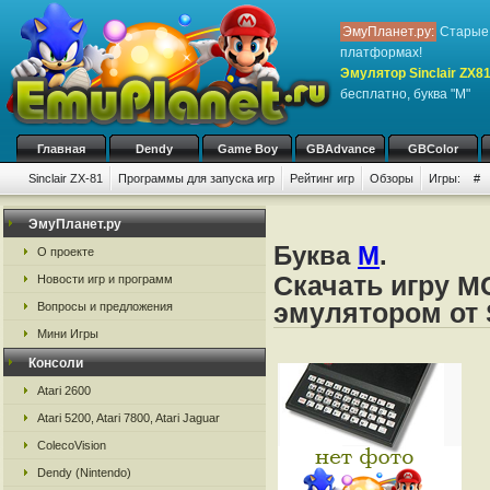
ЭмуПланет.ру:
Старые 
платформах!
Эмулятор Sinclair ZX8
бесплатно, буква "M"
Главная
Dendy
Game Boy
GBAdvance
GBColor
Sinclair ZX-81
Программы для запуска игр
Рейтинг игр
Обзоры
Игры:
#
ЭмуПланет.ру
Буква
M
.
О проекте
Скачать игру M
Новости игр и программ
эмулятором от S
Вопросы и предложения
Мини Игры
Консоли
Atari 2600
Atari 5200, Atari 7800, Atari Jaguar
ColecoVision
Dendy (Nintendo)