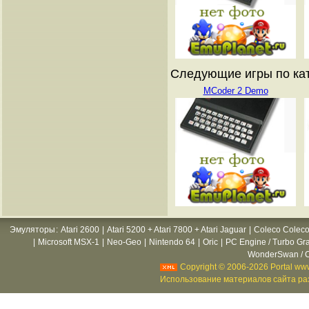
Следующие игры по ката
MCoder 2 Demo
Эмуляторы
:
Atari 2600
|
Atari 5200 + Atari 7800 + Atari Jaguar
|
Coleco Coleco
|
Microsoft MSX-1
|
Neo-Geo
|
Nintendo 64
|
Oric
|
PC Engine / Turbo Gr
WonderSwan / C
Copyright © 2006-2026 Portal www
Использование материалов сайта раз