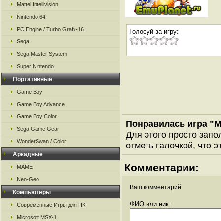
Mattel Intellivision
Nintendo 64
PC Engine / Turbo Grafx-16
Голосуй за игру:
Sega
Sega Master System
Super Nintendo
Портативные
Game Boy
Game Boy Advance
Game Boy Color
Понравилась игра "M
Sega Game Gear
Для этого просто запо
WonderSwan / Color
отметь галочкой, что э
Аркадные
Комментарии:
MAME
Neo-Geo
Ваш комментарий
Компьютеры
ФИО или ник:
Современные Игры для ПК
Microsoft MSX-1