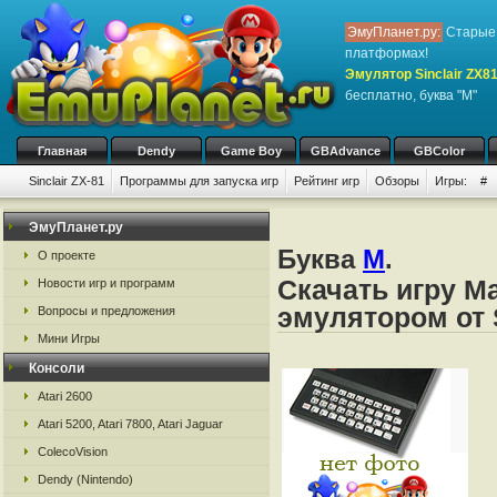
ЭмуПланет.ру:
Старые 
платформах!
Эмулятор Sinclair ZX8
бесплатно, буква "M"
Главная
Dendy
Game Boy
GBAdvance
GBColor
Sinclair ZX-81
Программы для запуска игр
Рейтинг игр
Обзоры
Игры:
#
ЭмуПланет.ру
Буква
M
.
О проекте
Скачать игру M
Новости игр и программ
эмулятором от S
Вопросы и предложения
Мини Игры
Консоли
Atari 2600
Atari 5200, Atari 7800, Atari Jaguar
ColecoVision
Dendy (Nintendo)