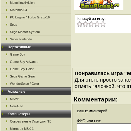
Mattel Intellivision
Nintendo 64
PC Engine / Turbo Grafx-16
Голосуй за игру:
Sega
Sega Master System
Super Nintendo
Портативные
Game Boy
Game Boy Advance
Game Boy Color
Понравилась игра "
Sega Game Gear
Для этого просто запо
WonderSwan / Color
отметь галочкой, что э
Аркадные
Комментарии:
MAME
Neo-Geo
Ваш комментарий
Компьютеры
ФИО или ник:
Современные Игры для ПК
Microsoft MSX-1