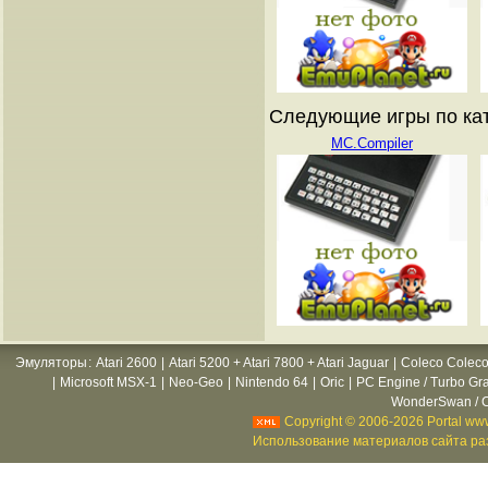
Следующие игры по ката
MC.Compiler
Эмуляторы
:
Atari 2600
|
Atari 5200 + Atari 7800 + Atari Jaguar
|
Coleco Coleco
|
Microsoft MSX-1
|
Neo-Geo
|
Nintendo 64
|
Oric
|
PC Engine / Turbo Gr
WonderSwan / C
Copyright © 2006-2026 Portal www
Использование материалов сайта раз