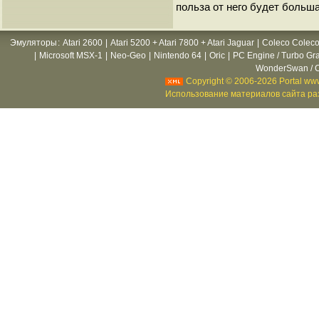
польза от него будет больша
Эмуляторы
:
Atari 2600
|
Atari 5200 + Atari 7800 + Atari Jaguar
|
Coleco Coleco
|
Microsoft MSX-1
|
Neo-Geo
|
Nintendo 64
|
Oric
|
PC Engine / Turbo Gr
WonderSwan / C
Copyright © 2006-2026 Portal www
Использование материалов сайта раз