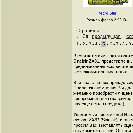
Micro Bug
Размер файла 2.92 Кб.
Страницы:
← Ctrl
предыдущая
сл
1
-
2
-
3
-
4
-
5
-
6
-
7
-
8
-
9
В соответствии с законодат
Sinclair ZX81, представленны
предназначены исключитель
в ознакомительных целях.
Все права на них принадлежа
После ознакомления Вы дол
желанию приобрести лиценз
воспроизведения (например: 
них еще есть в продаже).
Уважаемые посетители! На 
игр от ZX81
(Sinclair), и о
просим Вас выставлять оценк
ознакомитесь с ней. Оставить