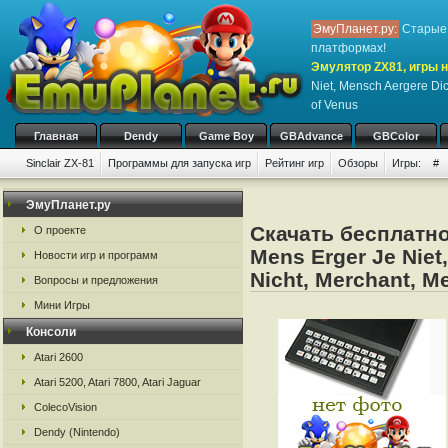
ЭмуПланет.ру:
Старые 
платформах!
Эмулятор ZX81, игры н
Niet, Mensch Aergere Dic
of Venus
Главная
Dendy
Game Boy
GBAdvance
GBColor
Sinclair ZX-81
Программы для запуска игр
Рейтинг игр
Обзоры
Игры:
#
ЭмуПланет.ру
Скачать бесплатно 
О проекте
Mens Erger Je Niet
Новости игр и программ
Nicht, Merchant, M
Вопросы и предложения
Мини Игры
Консоли
Atari 2600
Atari 5200, Atari 7800, Atari Jaguar
ColecoVision
Dendy (Nintendo)