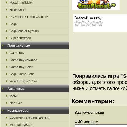
Mattel Intellivision
Nintendo 64
PC Engine / Turbo Grafx-16
Голосуй за игру:
Sega
Sega Master System
Super Nintendo
Портативные
Game Boy
Game Boy Advance
Game Boy Color
Sega Game Gear
Понравилась игра "So
обзора. Для этого про
WonderSwan / Color
ниже и отметь галочкой
Аркадные
MAME
Комментарии:
Neo-Geo
Компьютеры
Ваш комментарий
Современные Игры для ПК
ФИО или ник:
Microsoft MSX-1