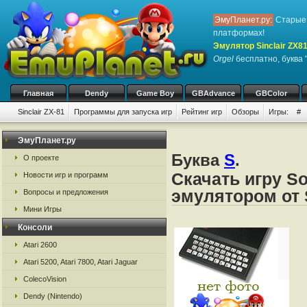
ЭмуПланет.ру:
Старые 
платформах!
Эмулятор Sinclair ZX8
Orgel
бесплатно, буква 
Главная
Dendy
Game Boy
GBAdvance
GBColor
Sinclair ZX-81
Программы для запуска игр
Рейтинг игр
Обзоры
Игры:
#
ЭмуПланет.ру
Буква
S
.
О проекте
Скачать игру So
Новости игр и программ
эмулятором от S
Вопросы и предложения
Мини Игры
Консоли
Atari 2600
Atari 5200, Atari 7800, Atari Jaguar
ColecoVision
Dendy (Nintendo)