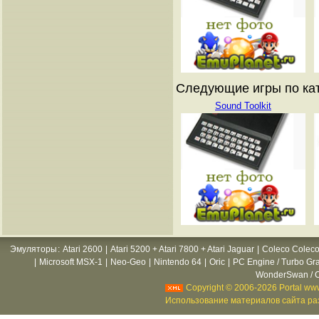
Следующие игры по ката
Sound Toolkit
Эмуляторы
:
Atari 2600
|
Atari 5200 + Atari 7800 + Atari Jaguar
|
Coleco Coleco
|
Microsoft MSX-1
|
Neo-Geo
|
Nintendo 64
|
Oric
|
PC Engine / Turbo Gr
WonderSwan / C
Copyright © 2006-2026 Portal www
Использование материалов сайта раз