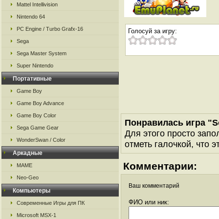
Mattel Intellivision
Nintendo 64
PC Engine / Turbo Grafx-16
Голосуй за игру:
Sega
Sega Master System
Super Nintendo
Портативные
Game Boy
Game Boy Advance
Game Boy Color
Понравилась игра "S
Sega Game Gear
Для этого просто запо
WonderSwan / Color
отметь галочкой, что э
Аркадные
Комментарии:
MAME
Neo-Geo
Ваш комментарий
Компьютеры
ФИО или ник:
Современные Игры для ПК
Microsoft MSX-1