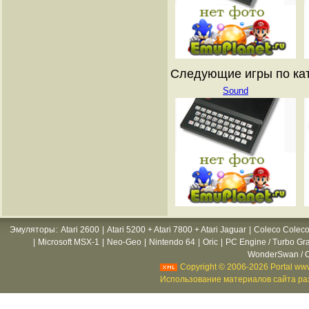
Следующие игры по ката
Sound
Эмуляторы
:
Atari 2600
|
Atari 5200 + Atari 7800 + Atari Jaguar
|
Coleco Coleco
|
Microsoft MSX-1
|
Neo-Geo
|
Nintendo 64
|
Oric
|
PC Engine / Turbo Gr
WonderSwan / C
Copyright © 2006-2026 Portal www
Использование материалов сайта раз