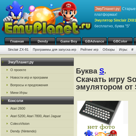
ЭмуПланет.ру:
Старые 
платформах!
Эмулятор Sinclair ZX8
бесплатно, буква "S"
Главная
Dendy
Game Boy
GBAdvance
GBColor
Sinclair ZX-81
Программы для запуска игр
Рейтинг игр
Обзоры
Игры:
#
ЭмуПланет.ру
Буква
S
.
О проекте
Скачать игру So
Новости игр и программ
эмулятором от S
Вопросы и предложения
Мини Игры
Консоли
Atari 2600
Atari 5200, Atari 7800, Atari Jaguar
ColecoVision
Dendy (Nintendo)