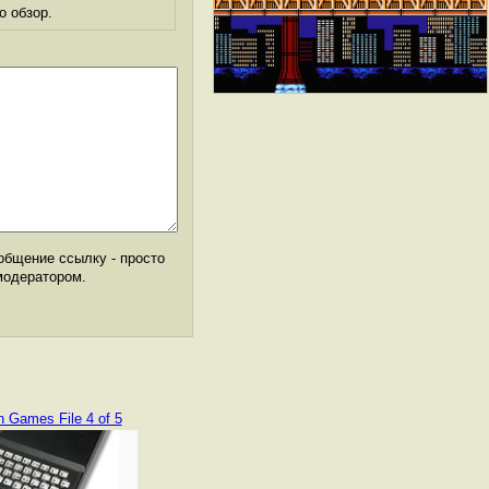
о обзор.
общение ссылку - просто
модератором.
h Games File 4 of 5