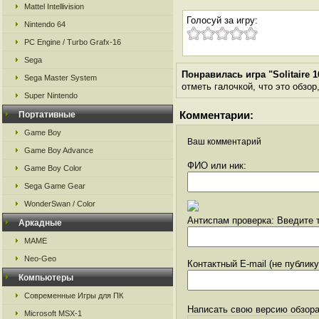
Mattel Intellivision
Голосуй за игру:
Nintendo 64
PC Engine / Turbo Grafx-16
Sega
Понравилась игра "Solitaire 
Sega Master System
отметь галочкой, что это обзор
Super Nintendo
Комментарии:
Портативные
Game Boy
Ваш комментарий
Game Boy Advance
ФИО или ник:
Game Boy Color
Sega Game Gear
WonderSwan / Color
Антиспам проверка: Введите т
Аркадные
MAME
Neo-Geo
Контактный E-mail (не публик
Компьютеры
Современные Игры для ПК
Написать свою версию обзора
Microsoft MSX-1