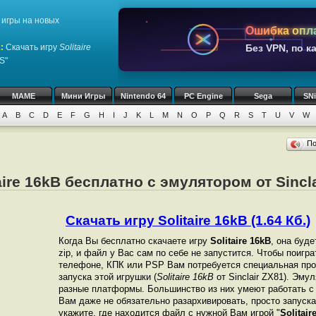
игры на новых
Ошибка опл
1
:
Скачать игру
Solitaire
Без VPN, по к
S"
MAME
Мини Игры
Nintendo 64
PC Engine
Sega
SN
A
B
C
D
E
F
G
H
I
J
K
L
M
N
O
P
Q
R
S
T
U
V
W
П
aire 16kB бесплатно с эмулятором от Sincl
Скачать игру Solitaire 16kB (1.64 Кб.)
Когда Вы бесплатно скачаете игру
Solitaire 16kB
, она буд
zip, и файл у Вас сам по себе не запустится. Чтобы поигр
телефоне, КПК или PSP Вам потребуется специальная про
запуска этой игрушки (
Solitaire 16kB
от Sinclair ZX81). Эму
разные платформы. Большинство из них умеют работать с 
Вам даже не обязательно разархивировать, просто запуска
укажите, где находится файл с нужной Вам игрой "
Solitair