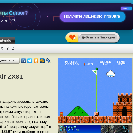
Cursor
аты Cursor?
Получите лицензию Pro/Ultra
арте РФ
intendo
X
Y
Z
оделиться…
air ZX81
ет заархивирована в архиве
ать на компьютере, сотовом
грамма эмулятор, для
ляторы бывают разные и под
архиватором zip, поэтому
йте "программу-эмулятор" и
e 16kB
" (или выберите ее из