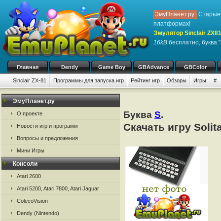
ЭмуПланет.ру:
Старые 
платформах!
Эмулятор Sinclair ZX8
16kB
бесплатно, буква "
Главная
Dendy
Game Boy
GBAdvance
GBColor
Sinclair ZX-81
Программы для запуска игр
Рейтинг игр
Обзоры
Игры:
#
ЭмуПланет.ру
Буква
S
.
О проекте
Скачать игру Solit
Новости игр и программ
Вопросы и предложения
Мини Игры
Консоли
Atari 2600
Atari 5200, Atari 7800, Atari Jaguar
ColecoVision
Dendy (Nintendo)