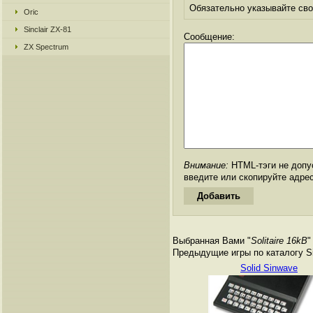
Обязательно указывайте свое
Oric
Sinclair ZX-81
Сообщение:
ZX Spectrum
Внимание:
HTML-тэги не допус
введите или скопируйте адре
Выбранная Вами "
Solitaire 16kB
"
Предыдущие игры по каталогу Si
Solid Sinwave