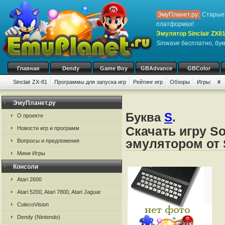
ЭмуПланет.ру:
Старые 
платформах!
Эмулятор Sinclair ZX8
Sinwave
бесплатно, букв
Главная
Dendy
Game Boy
GBAdvance
GBColor
Sinclair ZX-81
Программы для запуска игр
Рейтинг игр
Обзоры
Игры:
#
ЭмуПланет.ру
Буква
S
.
О проекте
Скачать игру So
Новости игр и программ
эмулятором от S
Вопросы и предложения
Мини Игры
Консоли
Atari 2600
Atari 5200, Atari 7800, Atari Jaguar
ColecoVision
Dendy (Nintendo)