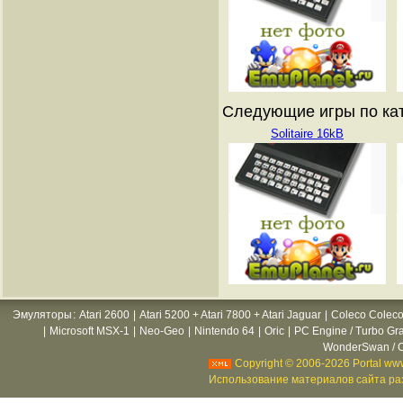
Следующие игры по ката
Solitaire 16kB
Эмуляторы
:
Atari 2600
|
Atari 5200 + Atari 7800 + Atari Jaguar
|
Coleco Coleco
|
Microsoft MSX-1
|
Neo-Geo
|
Nintendo 64
|
Oric
|
PC Engine / Turbo Gr
WonderSwan / C
Copyright © 2006-2026 Portal www
Использование материалов сайта раз