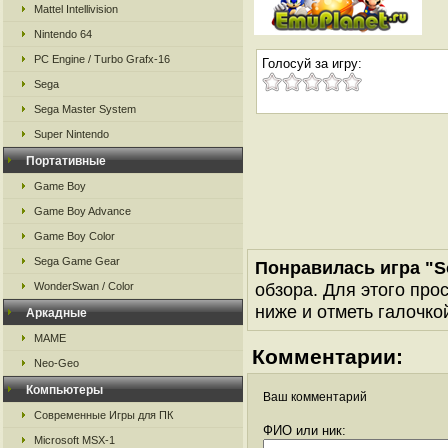
Mattel Intellivision
Nintendo 64
PC Engine / Turbo Grafx-16
Голосуй за игру:
Sega
Sega Master System
Super Nintendo
Портативные
Game Boy
Game Boy Advance
Game Boy Color
Sega Game Gear
Понравилась игра "S
обзора. Для этого про
WonderSwan / Color
ниже и отметь галочкой
Аркадные
MAME
Комментарии:
Neo-Geo
Компьютеры
Ваш комментарий
Современные Игры для ПК
ФИО или ник:
Microsoft MSX-1